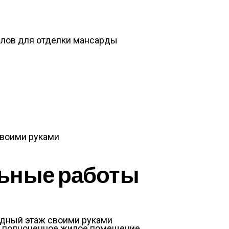
алов для отделки мансарды
воими руками
ьные работы
 полноценное жилое помещение