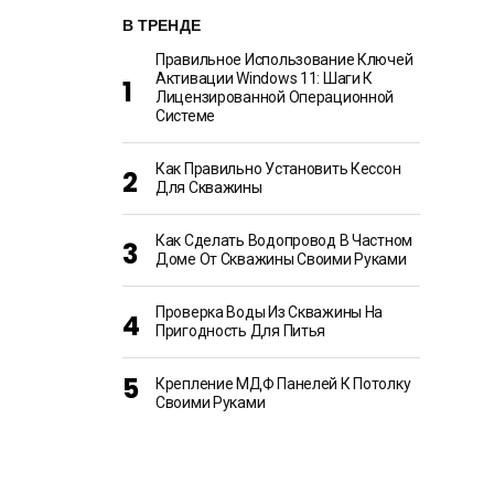
В ТРЕНДЕ
Правильное Использование Ключей
Активации Windows 11: Шаги К
Лицензированной Операционной
Системе
Как Правильно Установить Кессон
Для Скважины
Как Сделать Водопровод В Частном
Доме От Скважины Своими Руками
Проверка Воды Из Скважины На
Пригодность Для Питья
Крепление МДФ Панелей К Потолку
Своими Руками