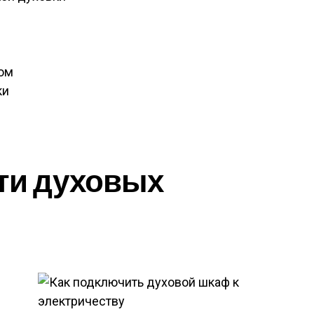
ром
ки
ти духовых