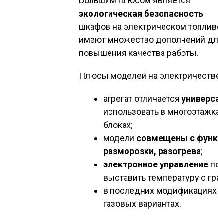
Большим плюсом является
экологическая безопасность
шкафов на электрическом топливе
имеют множество дополнений для
повышения качества работы.
Плюсы моделей на электричестве
агрегат отличается
универс
использовать в многоэтажк
блоках;
модели
совмещены с функц
разморозки, разогрева
;
электронное управление
по
выставить температуру с гр
в последних модификациях
газовых вариантах.