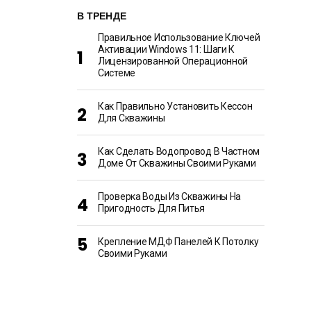
В ТРЕНДЕ
Правильное Использование Ключей
Активации Windows 11: Шаги К
Лицензированной Операционной
Системе
Как Правильно Установить Кессон
Для Скважины
Как Сделать Водопровод В Частном
Доме От Скважины Своими Руками
Проверка Воды Из Скважины На
Пригодность Для Питья
Крепление МДФ Панелей К Потолку
Своими Руками