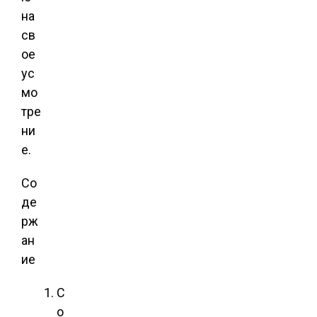
на
св
ое
ус
мо
тре
ни
е.
Со
де
рж
ан
ие
С
о