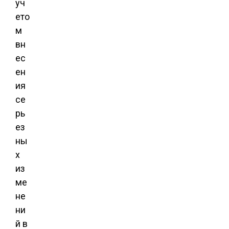
уч
ето
м
вн
ес
ен
ия
се
рь
ез
ны
х
из
ме
не
ни
й в