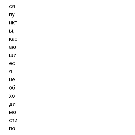
ся
пу
нкт
ы,
кас
аю
щи
ес
я
не
об
хо
ди
мо
сти
по