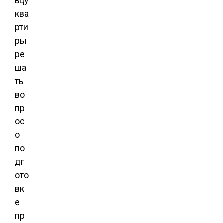
ьцу
ква
рти
ры
ре
ша
ть
во
пр
ос
о
по
дг
ото
вк
е
пр