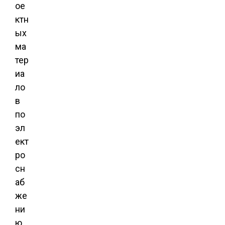
ое
ктн
ых
ма
тер
иа
ло
в
по
эл
ект
ро
сн
аб
же
ни
ю