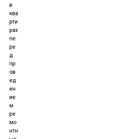
в
ква
рти
рах
пе
ре
д
пр
ов
ед
ен
ие
м
ре
мо
нтн
ых