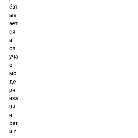
бат
ыв
ает
ся
в
сл
уча
е
мо
де
рн
иза
ци
и
сет
и с