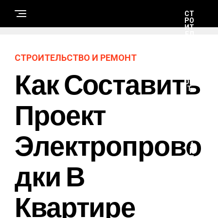
СТ
РО
ИТ
ЕЛ
ЬС
ТВ
О
СТРОИТЕЛЬСТВО И РЕМОНТ
И
РЕ
Как Составить
М
ОН
Т
Проект
Н
А
Электропрово
У
К
А
И
Т
Дки В
Е
Х
Н
О
Квартире
Л
О
Г
И