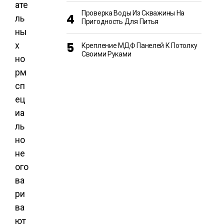
ате
Проверка Воды Из Скважины На
ль
Пригодность Для Питья
ны
х
Крепление МДФ Панелей К Потолку
Своими Руками
но
рм
сп
ец
иа
ль
но
не
ого
ва
ри
ва
ют