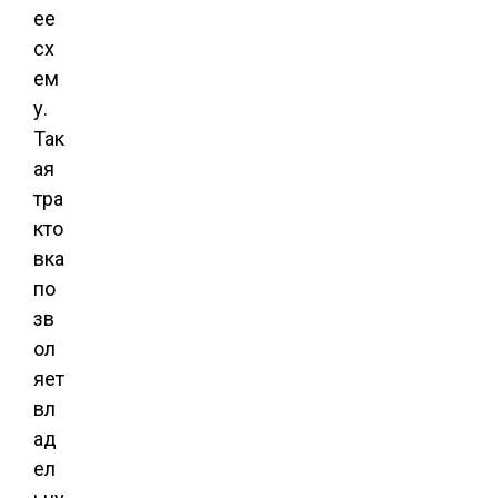
ее
сх
ем
у.
Так
ая
тра
кто
вка
по
зв
ол
яет
вл
ад
ел