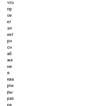
что
пр
ое
кт
эл
ект
ро
сн
аб
же
ни
я
ква
рти
ры
раз
ра