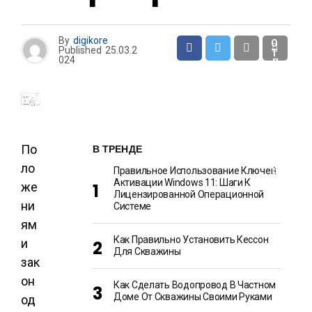
И
By
digikore
О
Published
25.03.2
Т
024
Д
Ы
Х
И
Р
А
З
В
Л
В ТРЕНДЕ
По
Е
Ч
ло
Е
Правильное Использование Ключей
Н
Активации Windows 11: Шаги К
же
И
Лицензированной Операционной
Я
ни
Системе
ям
Как Правильно Установить Кессон
и
Для Скважины
зак
он
Как Сделать Водопровод В Частном
Доме От Скважины Своими Руками
од