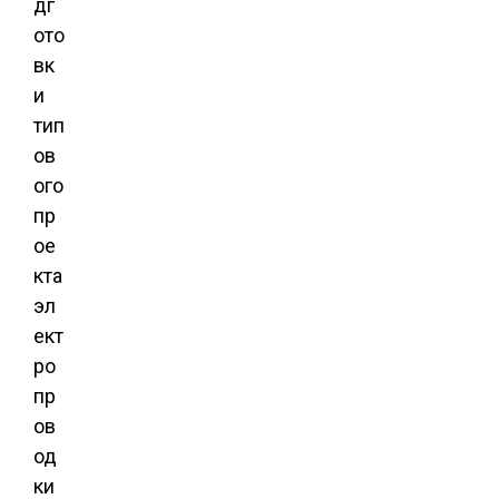
дг
ото
вк
и
тип
ов
ого
пр
ое
кта
эл
ект
ро
пр
ов
од
ки