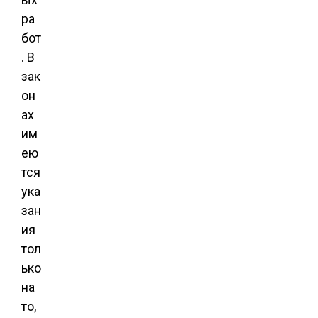
ра
бот
. В
зак
он
ах
им
ею
тся
ука
зан
ия
тол
ько
на
то,