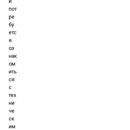
й
пот
ре
бу
етс
я
оз
нак
ом
ить
ся
с
тех
ни
че
ск
им