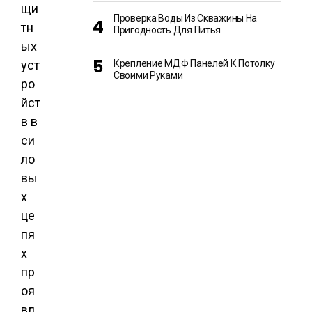
щи
Проверка Воды Из Скважины На
тн
Пригодность Для Питья
ых
уст
Крепление МДФ Панелей К Потолку
Своими Руками
ро
йст
в в
си
ло
вы
х
це
пя
х
пр
оя
вл