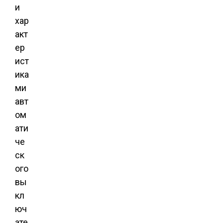
и
хар
акт
ер
ист
ика
ми
авт
ом
ати
че
ск
ого
вы
кл
юч
ате