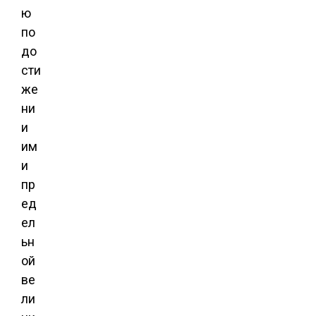
ю
по
до
сти
же
ни
и
им
и
пр
ед
ел
ьн
ой
ве
ли