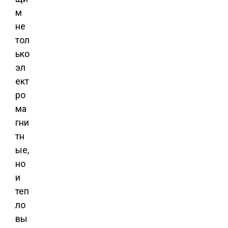
м
не
тол
ько
эл
ект
ро
ма
гни
тн
ые,
но
и
теп
ло
вы