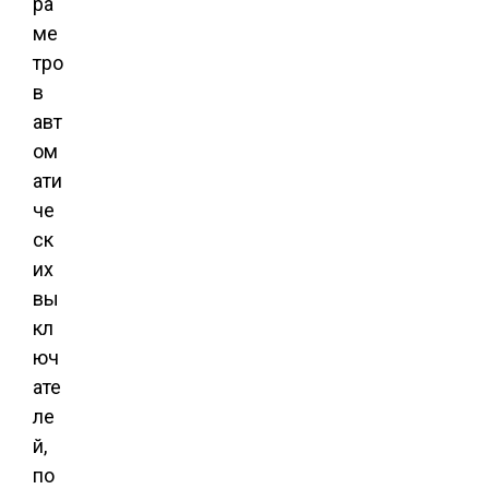
ра
ме
тро
в
авт
ом
ати
че
ск
их
вы
кл
юч
ате
ле
й,
по