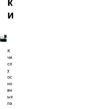
к
и
Автоматический выключатель класса D
К
чи
сл
у
ос
но
вн
ых
па