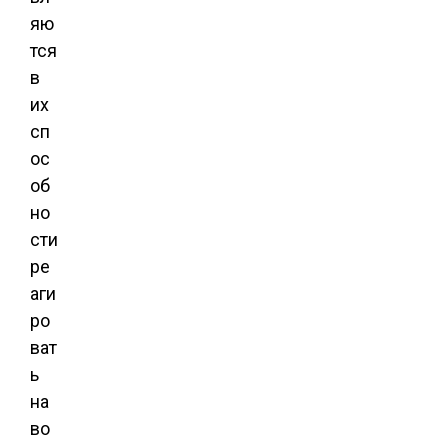
яю
тся
в
их
сп
ос
об
но
сти
ре
аги
ро
ват
ь
на
во