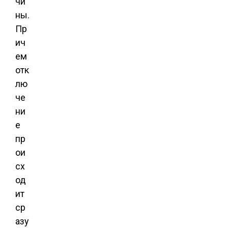
чи
ны.
Пр
ич
ем
отк
лю
че
ни
е
пр
ои
сх
од
ит
ср
азу