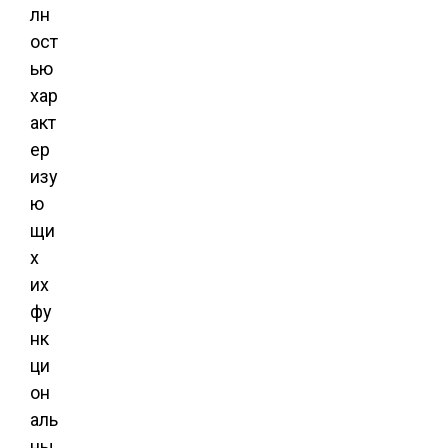
лн
ост
ью
хар
акт
ер
изу
ю
щи
х
их
фу
нк
ци
он
аль
ны