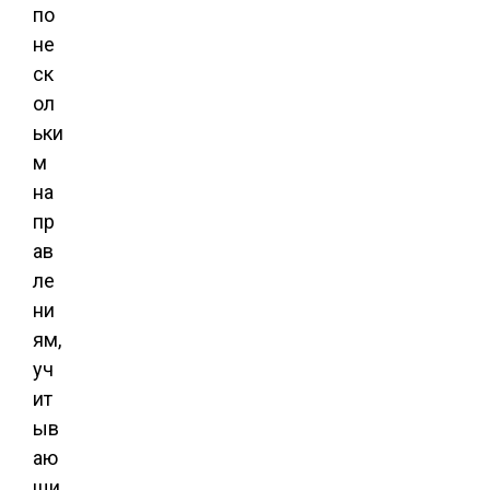
по
не
ск
ол
ьки
м
на
пр
ав
ле
ни
ям,
уч
ит
ыв
аю
щи