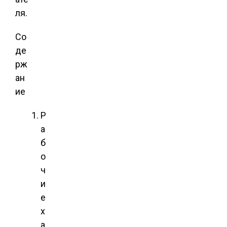
ля.
Со
де
рж
ан
ие
Р
а
б
о
ч
и
е
х
а