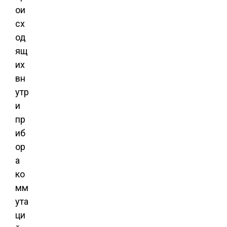
ои
сх
од
ящ
их
вн
утр
и
пр
иб
ор
а
ко
мм
ута
ци