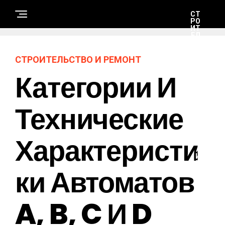
СТ
РО
ИТ
ЕЛ
ЬС
ТВ
О
СТРОИТЕЛЬСТВО И РЕМОНТ
И
РЕ
Категории И
М
ОН
Т
Технические
Н
А
Характеристи
У
К
А
И
Т
Ки Автоматов
Е
Х
Н
О
A, B, C И D
Л
О
Г
И