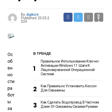
И
By
digikore
О
Published
25.03.2
Т
024
Д
Ы
Х
И
Р
А
З
В
Л
В ТРЕНДЕ
Ос
Е
Ч
об
Е
Правильное Использование Ключей
Н
Активации Windows 11: Шаги К
ен
И
Лицензированной Операционной
Я
но
Системе
сти
Как Правильно Установить Кессон
ра
Для Скважины
бот
ы
Как Сделать Водопровод В Частном
Доме От Скважины Своими Руками
за