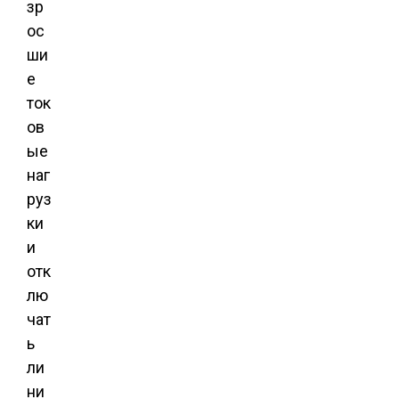
зр
ос
ши
е
ток
ов
ые
наг
руз
ки
и
отк
лю
чат
ь
ли
ни