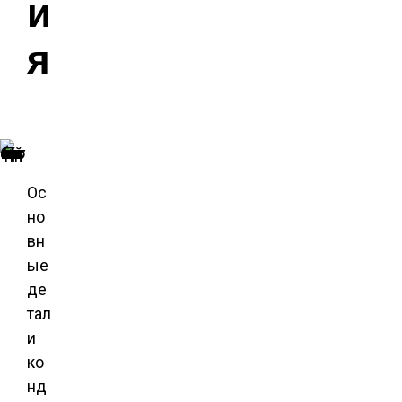
и
я
Конденсационный газовый котел
Ос
но
вн
ые
де
тал
и
ко
нд