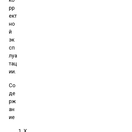
рр
ект
но
й
эк
сп
луа
тац
ии.
Со
де
рж
ан
ие
Х