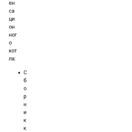
ен
са
ци
он
ног
о
кот
ла:
С
б
о
р
н
и
к
к