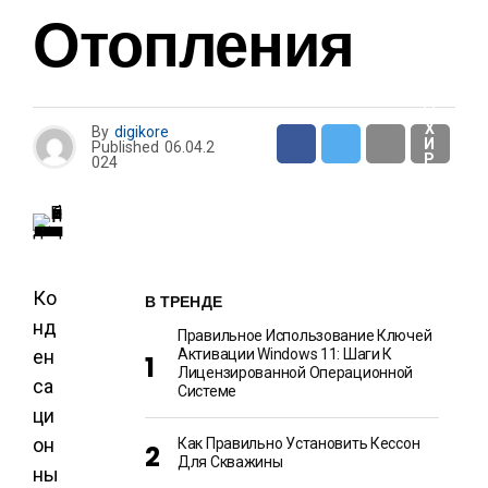
И
Отопления
О
Т
Д
Ы
Х
By
digikore
И
Published
06.04.2
Р
024
А
З
В
Л
Е
Ч
Е
Н
Ко
И
В ТРЕНДЕ
Я
нд
Правильное Использование Ключей
ен
Активации Windows 11: Шаги К
Лицензированной Операционной
са
Системе
ци
он
Как Правильно Установить Кессон
Для Скважины
ны