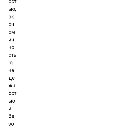
ост
ью,
эк
он
ом
ич
но
сть
ю,
на
де
жн
ост
ью
и
бе
зо