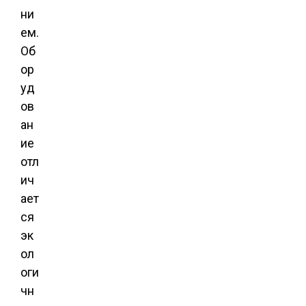
ни
ем.
Об
ор
уд
ов
ан
ие
отл
ич
ает
ся
эк
ол
оги
чн