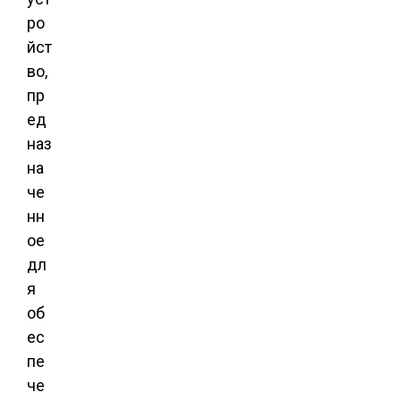
ро
йст
во,
пр
ед
наз
на
че
нн
ое
дл
я
об
ес
пе
че