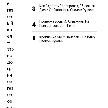
й
Как Сделать Водопровод В Частном
газ
Доме От Скважины Своими Руками
ов
Проверка Воды Из Скважины На
ый
Пригодность Для Питья
кот
ел
Крепление МДФ Панелей К Потолку
Своими Руками
–
это
во
до
гре
йн
ое
газ
ов
ое
уст