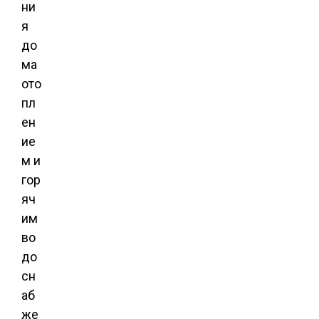
ни
я
до
ма
ото
пл
ен
ие
м и
гор
яч
им
во
до
сн
аб
же