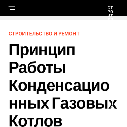
СТ
РО
ИТ
ЕЛ
ЬС
ТВ
О
СТРОИТЕЛЬСТВО И РЕМОНТ
И
РЕ
Принцип
М
ОН
Т
Работы
Н
А
Конденсацио
У
К
А
И
Т
Нных Газовых
Е
Х
Н
О
Котлов
Л
О
Г
И