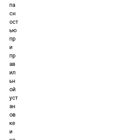
па
сн
ост
ью
пр
и
пр
ав
ил
ьн
ой
уст
ан
ов
ке
и
ко