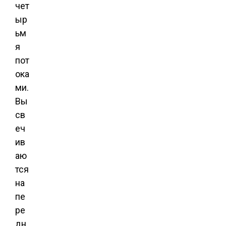
чет
ыр
ьм
я
пот
ока
ми.
Вы
св
еч
ив
аю
тся
на
пе
ре
дн