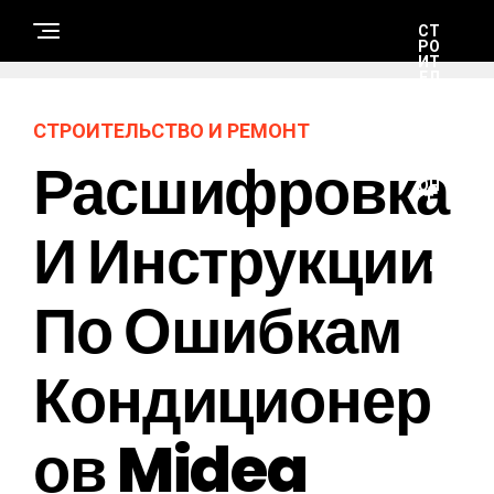
СТ
РО
ИТ
ЕЛ
ЬС
ТВ
О
СТРОИТЕЛЬСТВО И РЕМОНТ
И
РЕ
Расшифровка
М
ОН
Т
И Инструкции
Н
А
По Ошибкам
У
К
А
И
Т
Кондиционер
Е
Х
Н
О
Ов Midea
Л
О
Г
И