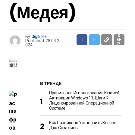
И
(Медея)
О
Т
Д
Ы
Х
By
digikore
И
Published
28.04.2
Р
024
А
З
В
Л
Е
Ч
Е
Н
И
В ТРЕНДЕ
Я
Правильное Использование Ключей
Активации Windows 11: Шаги К
Лицензированной Операционной
Системе
Как Правильно Установить Кессон
Для Скважины