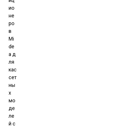
иц
ио
не
ро
в
Mi
de
a д
ля
кас
сет
ны
х
мо
де
ле
й с