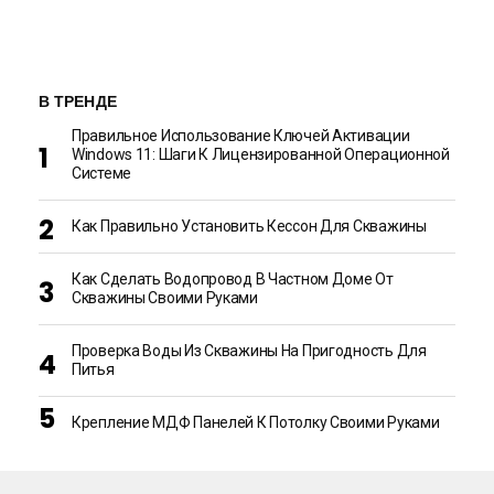
В ТРЕНДЕ
Правильное Использование Ключей Активации
Windows 11: Шаги К Лицензированной Операционной
Системе
Как Правильно Установить Кессон Для Скважины
Как Сделать Водопровод В Частном Доме От
Скважины Своими Руками
Проверка Воды Из Скважины На Пригодность Для
Питья
Крепление МДФ Панелей К Потолку Своими Руками