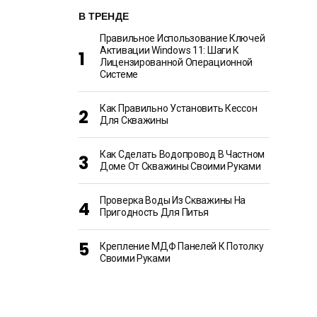
В ТРЕНДЕ
Правильное Использование Ключей
Активации Windows 11: Шаги К
Лицензированной Операционной
Системе
Как Правильно Установить Кессон
Для Скважины
Как Сделать Водопровод В Частном
Доме От Скважины Своими Руками
Проверка Воды Из Скважины На
Пригодность Для Питья
Крепление МДФ Панелей К Потолку
Своими Руками