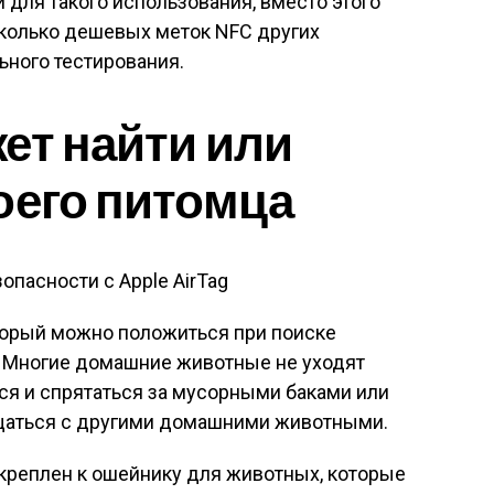
и для такого использования, вместо этого
колько дешевых меток NFC других
ьного тестирования.
ет найти или
оего питомца
оторый можно положиться при поиске
 Многие домашние животные не уходят
ься и спрятаться за мусорными баками или
бщаться с другими домашними животными.
рикреплен к ошейнику для животных, которые