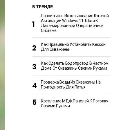
В ТРЕНДЕ
Правильное Использование Ключей
Активации Windows 11: Шаги К
Лицензированной Операционной
Системе
Как Правильно Установить Кессон
Для Скважины
Как Сделать Водопровод В Частном
Доме От Скважины Своими Руками
Проверка Воды Из Скважины На
Пригодность Для Питья
Крепление МДФ Панелей К Потолку
Своими Руками