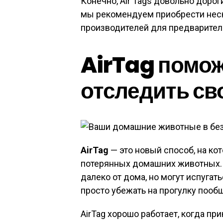
Конечно, Air Tags довольно дорог
мы рекомендуем приобрести нес
производителей для предварител
AirTag помож
отследить св
AirTag
— это новый способ, на к
потерянных домашних животных.
далеко от дома, но могут испугат
просто убежать на прогулку поо
AirTag хорошо работает, когда п