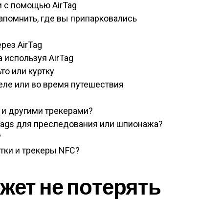
 с помощью AirTag
запомнить, где вы припарковались
рез AirTag
а используя AirTag
то или куртку
еле или во время путешествия
 и другими трекерами?
Tags для преследования или шпионажа?
?
етки и трекеры NFC?
жет не потерять