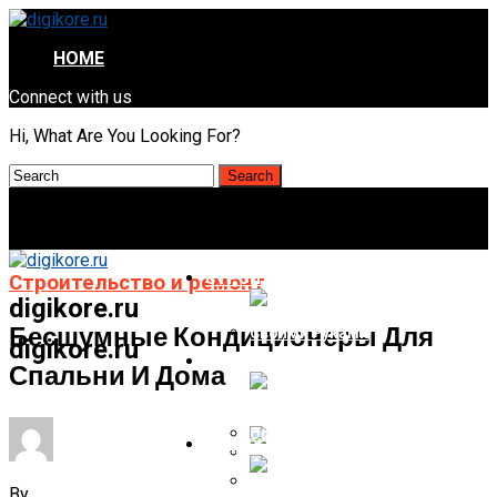
HOME
Connect with us
Hi, What Are You Looking For?
СТРОИТЕЛЬСТВО И РЕМОНТ
Строительство и ремонт
digikore.ru
Бесшумные Кондиционеры Для
digikore.ru
НАУКА И ТЕХНОЛОГИИ
Спальни И Дома
Как Сделать Водопровод В
Частном Доме От Скважины
Своими Руками
ОТДЫХ И РАЗВЛЕЧЕНИЯ
Правильное Использование
Ключей Активации Windows
Как Избавиться От Извести В
By