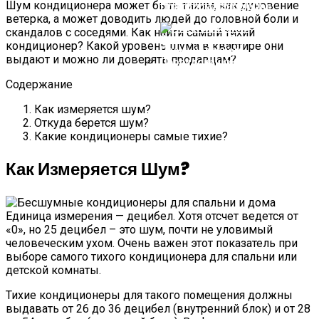
России И В Мире
Шум кондиционера может быть тихим, как дуновение
Платформа SimpleOne
ветерка, а может доводить людей до головной боли и
скандалов с соседями. Как найти самый тихий
кондиционер? Какой уровень шума в квартире они
выдают и можно ли доверять продавцам?
Содержание
Использование Электронных
Плат В Промышленном
Оборудовании
Как измеряется шум?
Откуда берется шум?
Какие кондиционеры самые тихие?
Как Измеряется Шум?
Единица измерения — децибел. Хотя отсчет ведется от
«0», но 25 децибел – это шум, почти не уловимый
человеческим ухом. Очень важен этот показатель при
выборе самого тихого кондиционера для спальни или
детской комнаты.
Тихие кондиционеры для такого помещения должны
выдавать от 26 до 36 децибел (внутренний блок) и от 28