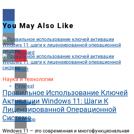
You May Also Like
Flipboard
Reddit
Наука и технологии
Pinterest
Правильное Использование Ключей
Активации Windows 11: Шаги К
Whatsapp
Лицензированной Операционной
Системе
Whatsapp
Windows 11 — это современная и многофункциональная