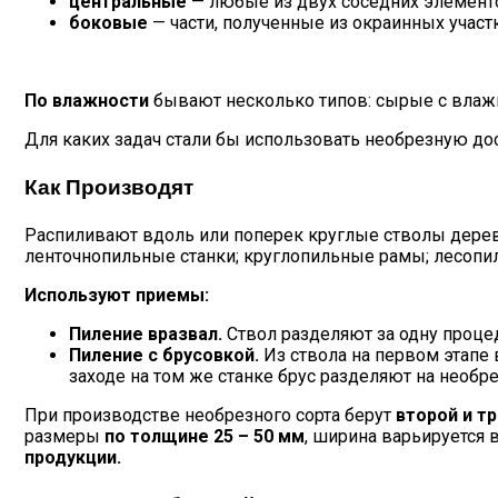
центральные
— любые из двух соседних элементо
боковые
— части, полученные из окраинных участ
По влажности
бывают несколько типов: сырые с влажн
Для каких задач стали бы использовать необрезную 
Как Производят
Распиливают вдоль или поперек круглые стволы дер
ленточнопильные станки; круглопильные рамы; лесопи
Используют приемы:
Пиление вразвал.
Ствол разделяют за одну проце
Пиление с брусовкой.
Из ствола на первом этапе
заходе на том же станке брус разделяют на необр
При производстве необрезного сорта берут
второй и т
размеры
по толщине 25 – 50 мм
, ширина варьируется 
продукции.