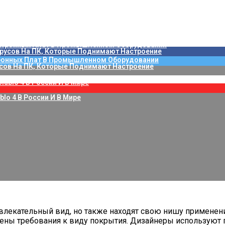
 Самые Вредные Игры И Их Последствия
ажины На Пригодность Для Питья
ления Информационными Технологиями (ИТ): ESM-Платформа S
 6 В России
ронных Плат В Промышленном Оборудовании
сов На ПК, Которые Поднимают Настроение
blo 4 В России И В Мире
екательный вид, но также находят свою нишу применения 
ижены требования к виду покрытия. Дизайнеры используют