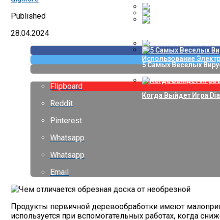
“Поиграйте, Детки” —
Published
Проверка Воды Из Скв
Автоматизация Управ
28.04.2024
Когда Выйдет Игра ГТА
Использование Элект
5 Самых Веселых Виру
Flipboard
Когда Выйдет Игра Dia
Reddit
Pinterest
Whatsapp
Whatsapp
Email
Продукты первичной деревообработки имеют малопривл
используется при вспомогательных работах, когда сн