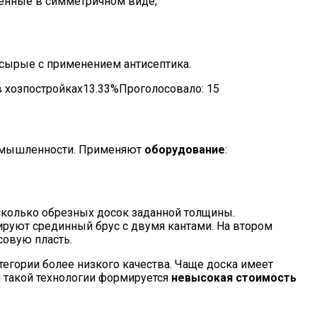
женные в симметричном виде;
 сырые с применением антисептика.
в хозпостройках13.33%Проголосовало:
15
ромышленности. Применяют
оборудование
:
есколько обрезных досок заданной толщины.
руют срединный брус с двумя кантами. На втором
совую пласть.
атегории более низкого качества. Чаще доска имеет
я такой технологии формируется
невысокая стоимость