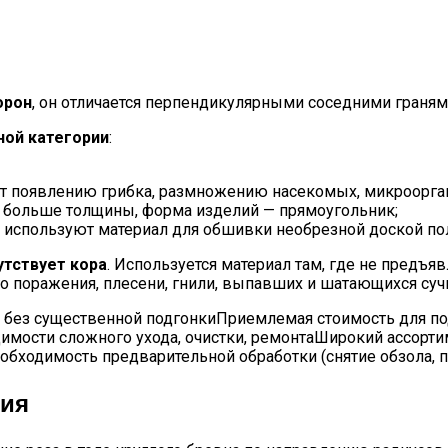
орон
, он отличается перпендикулярными соседними граням
ной категории
:
вует появлению грибка, размножению насекомых, микроорга
а больше толщины, форма изделий — прямоугольник;
 используют материал для обшивки необрезной доской пола
утствует кора
. Используется материал там, где не предъя
 поражения, плесени, гнили, выпавших и шатающихся сучк
без существенной подгонкиПриемлемая стоимость для п
мости сложного ухода, очистки, ремонтаШирокий ассорти
ходимость предварительной обработки (снятие обзола, пр
ния