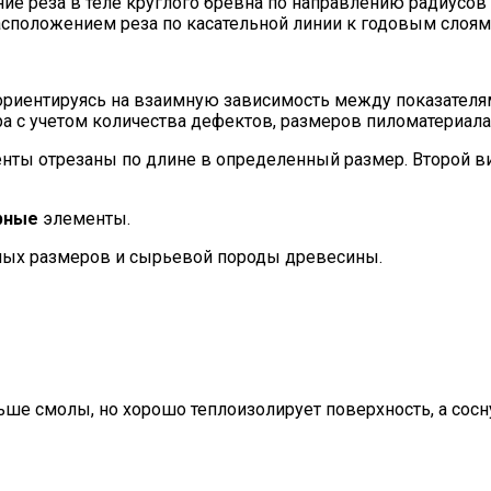
ие реза в теле круглого бревна по направлению радиусо
сположением реза по касательной линии к годовым слоям
иентируясь на взаимную зависимость между показателями 
 с учетом количества дефектов, размеров пиломатериала,
енты отрезаны по длине в определенный размер. Второй 
рные
элементы.
ных размеров и сырьевой породы древесины.
ньше смолы, но хорошо теплоизолирует поверхность, а со