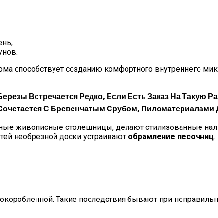
ень;
унов.
ома способствует созданию комфортного внутреннего мик
 Березы
Встречается Редко, Если Есть Заказ На Такую
Сочетается С Бревенчатым Срубом, Пиломатериалами Д
ые живописные столешницы, делают стилизованные нали
стей необрезной доски устраивают
обрамление песочниц
.
окоробленной. Такие последствия бывают при неправильн