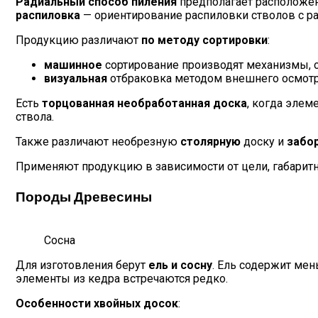
Радиальный способ пиления
предполагает расположен
распиловка
— ориентирование распиловки стволов с ра
Продукцию различают
по методу сортировки
:
машинное
сортирование производят механизмы, ор
визуальная
отбраковка методом внешнего осмотра
Есть
торцованная необработанная доска
, когда элем
ствола.
Также различают необрезную
столярную
доску и
забо
Применяют продукцию в зависимости от цели, габарит
Породы Древесины
Сосна
Для изготовления берут
ель и сосну
. Ель содержит ме
элементы из кедра встречаются редко.
Особенности хвойных досок
: