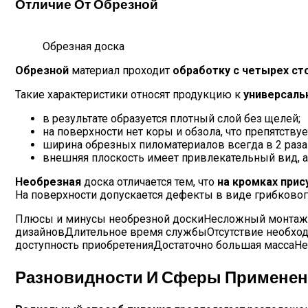
Отличие От Обрезной
Обрезная доска
Обрезной
материал проходит
обработку с четырех ст
Такие характеристики относят продукцию к
универсаль
в результате образуется плотный слой без щелей;
на поверхности нет коры и обзола, что препятст
ширина обрезных пиломатериалов всегда в 2 раз
внешняя плоскость имеет привлекательный вид, а
Необрезная
доска отличается тем, что
на кромках прис
На поверхности допускается дефекты в виде грибкового
Плюсы и минусы необрезной доскиНесложный монтаж 
дизайновДлительное время службыОтсутствие необходи
доступность приобретенияДостаточно большая массаНеоб
Разновидности И Сферы Примене