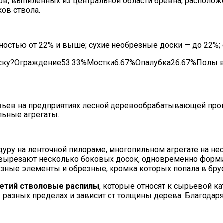
в, выпиленных из центральной области бревна, располо
ков ствола.
остью от 22% и выше; сухие необрезные доски — до 22%;
доску?Ограждение53.33%Мостки6.67%Опалубка26.67%Полы 
евьев на предприятиях лесной деревообрабатывающей п
льные агрегаты.
дуру на ленточной пилораме, многопильном агрегате на н
 вырезают несколько боковых досок, одновременно форми
езные элементы и обрезные, кромка которых попала в бру
ретий стволовые распилы
, которые относят к сырьевой к
в разных пределах и зависит от толщины дерева. Благодар