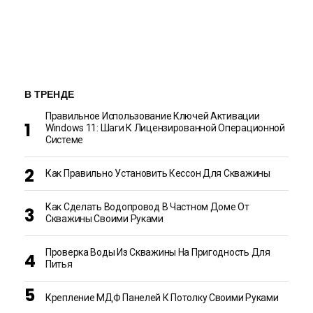
В ТРЕНДЕ
Правильное Использование Ключей Активации
Windows 11: Шаги К Лицензированной Операционной
Системе
Как Правильно Установить Кессон Для Скважины
Как Сделать Водопровод В Частном Доме От
Скважины Своими Руками
Проверка Воды Из Скважины На Пригодность Для
Питья
Крепление МДФ Панелей К Потолку Своими Руками