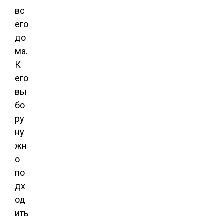
вс
его
до
ма.
К
его
вы
бо
ру
ну
жн
о
по
дх
од
ить