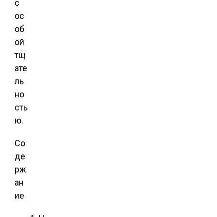
с
ос
об
ой
тщ
ате
ль
но
сть
ю.
Со
де
рж
ан
ие