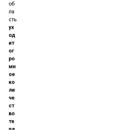
об
ла
сть
ух
од
ит
ог
ро
мн
ое
ко
ли
че
ст
во
те
пл