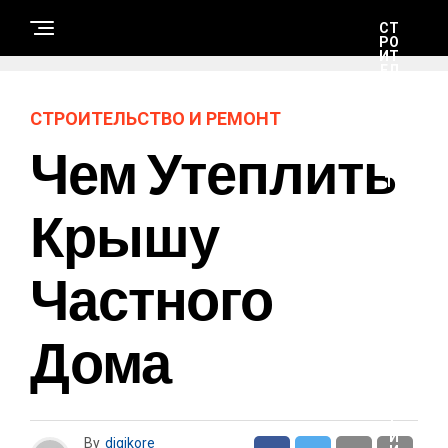
СТ
РО
ИТ
ЕЛ
ЬС
ТВ
О
СТРОИТЕЛЬСТВО И РЕМОНТ
И
РЕ
Чем Утеплить
М
ОН
Т
Крышу
Н
А
Частного
У
К
А
И
Т
Дома
Е
Х
Н
О
Л
О
Г
И
By
digikore