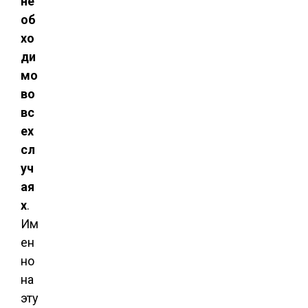
не
об
хо
ди
мо
во
вс
ех
сл
уч
ая
х
.
Им
ен
но
на
эту