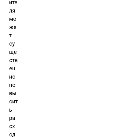
ите
ля
мо
же
т
су
ще
ств
ен
но
по
вы
сит
ь
ра
сх
од