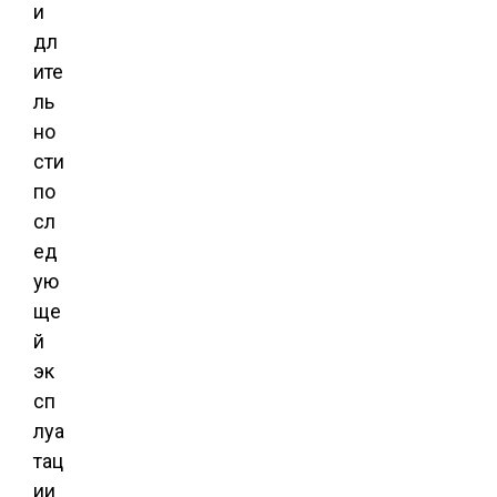
и
дл
ите
ль
но
сти
по
сл
ед
ую
ще
й
эк
сп
луа
тац
ии