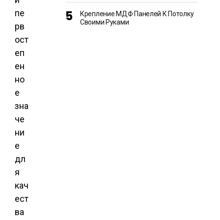
пе
Крепление МДФ Панелей К Потолку
Своими Руками
рв
ост
еп
ен
но
е
зна
че
ни
е
дл
я
кач
ест
ва