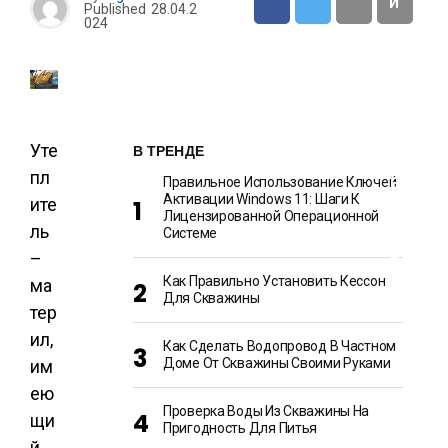
И
Published
28.04.2
024
О
Т
Д
Ы
Х
И
Р
Уте
В ТРЕНДЕ
А
З
пл
Правильное Использование Ключей
В
Активации Windows 11: Шаги К
ите
Л
Лицензированной Операционной
Е
ль
Ч
Системе
Е
–
Н
И
Как Правильно Установить Кессон
ма
Я
Для Скважины
тер
ил,
Как Сделать Водопровод В Частном
Доме От Скважины Своими Руками
им
ею
Проверка Воды Из Скважины На
щи
Пригодность Для Питья
й