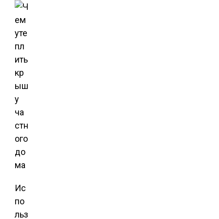
Ис
по
льз