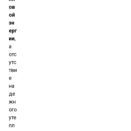
ов
ой
эн
ерг
ии
,
а
отс
утс
тви
е
на
де
жн
ого
уте
пл