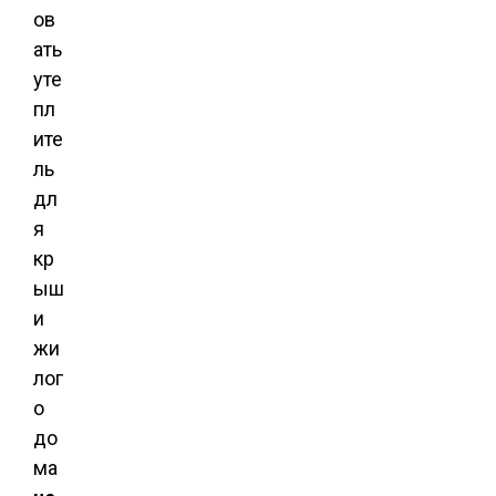
ов
ать
уте
пл
ите
ль
дл
я
кр
ыш
и
жи
лог
о
до
ма