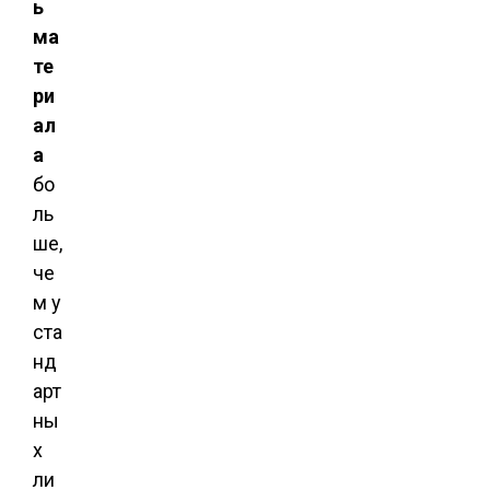
ь
ма
те
ри
ал
а
бо
ль
ше,
че
м у
ста
нд
арт
ны
х
ли