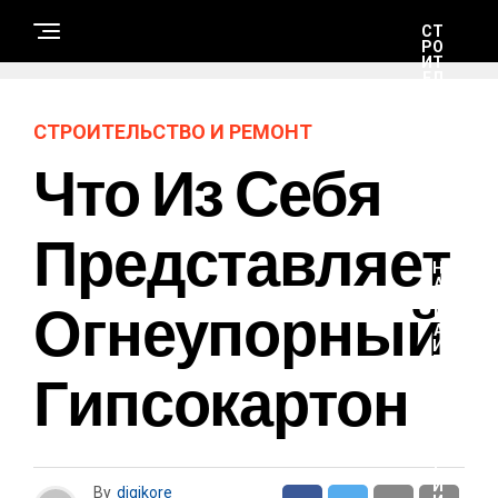
СТ
РО
ИТ
ЕЛ
ЬС
ТВ
О
СТРОИТЕЛЬСТВО И РЕМОНТ
И
РЕ
Что Из Себя
М
ОН
Т
Представляет
Н
А
Огнеупорный
У
К
А
И
Т
Гипсокартон
Е
Х
Н
О
Л
О
Г
И
By
digikore