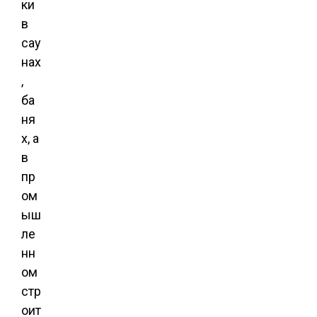
ки
в
сау
нах
,
ба
ня
х, а
в
пр
ом
ыш
ле
нн
ом
стр
оит