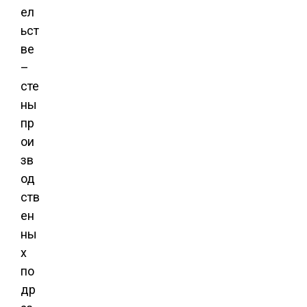
ел
ьст
ве
–
сте
ны
пр
ои
зв
од
ств
ен
ны
х
по
др