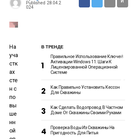
И
Published
28.04.2
024
О
Т
Д
Ы
Х
И
Р
На
В ТРЕНДЕ
А
З
уча
Правильное Использование Ключей
В
Активации Windows 11: Шаги К
стк
Л
Лицензированной Операционной
Е
ах
Ч
Системе
Е
сте
Н
И
Как Правильно Установить Кессон
н с
Я
Для Скважины
по
вы
Как Сделать Водопровод В Частном
Доме От Скважины Своими Руками
ше
нн
Проверка Воды Из Скважины На
ой
Пригодность Для Питья
оп