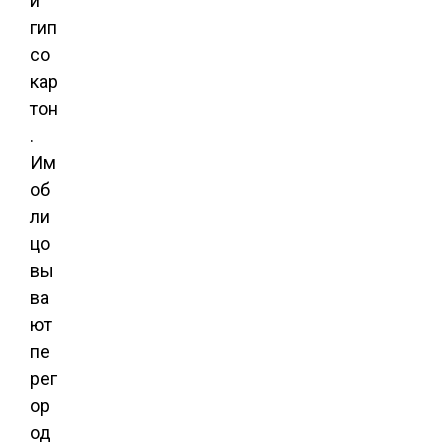
й
гип
со
кар
тон
.
Им
об
ли
цо
вы
ва
ют
пе
рег
ор
од