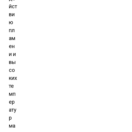
йст
ви
ю
пл
ам
ен
и и
вы
со
ких
те
мп
ер
ату
р
ма