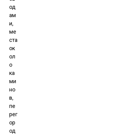
од
ам
и,
ме
ста
ок
ол
о
ка
ми
но
в,
пе
рег
ор
од