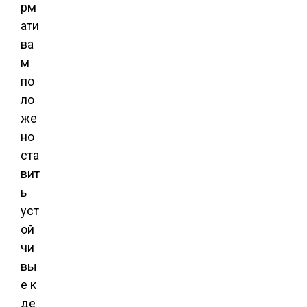
рм
ати
ва
м
по
ло
же
но
ста
вит
ь
уст
ой
чи
вы
е к
де