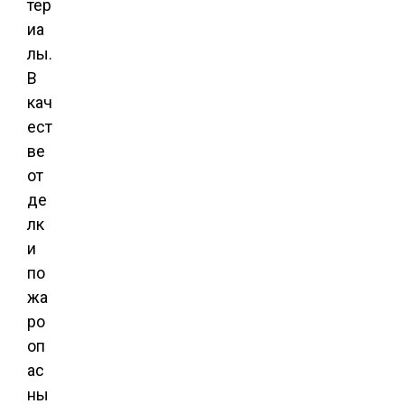
тер
иа
лы.
В
кач
ест
ве
от
де
лк
и
по
жа
ро
оп
ас
ны