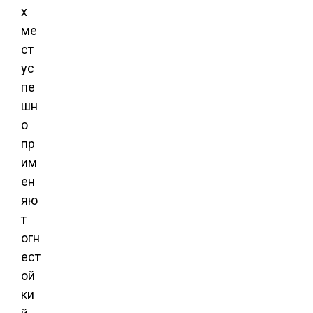
х
ме
ст
ус
пе
шн
о
пр
им
ен
яю
т
огн
ест
ой
ки