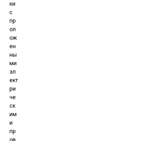
ки
с
пр
ол
ож
ен
ны
ми
эл
ект
ри
че
ск
им
и
пр
ов