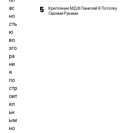
ас
Крепление МДФ Панелей К Потолку
Своими Руками
но
сть
ю
во
зго
ра
ни
я
по
стр
оит
ел
ьн
ым
но