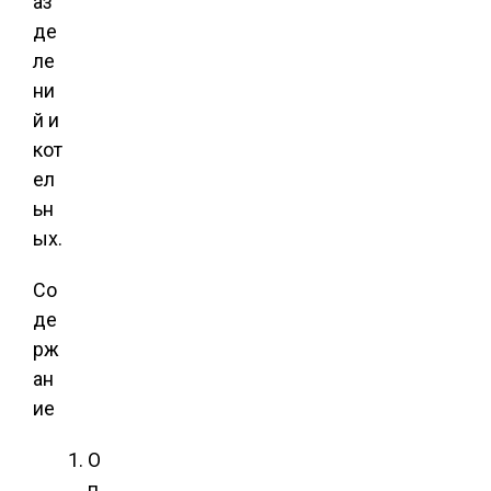
аз
де
ле
ни
й и
кот
ел
ьн
ых.
Со
де
рж
ан
ие
О
п