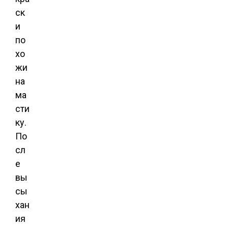
ск
и
по
хо
жи
на
ма
сти
ку.
По
сл
е
вы
сы
хан
ия