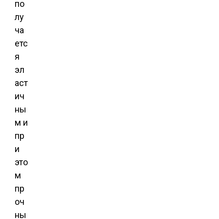
по
лу
ча
етс
я
эл
аст
ич
ны
м и
пр
и
это
м
пр
оч
ны