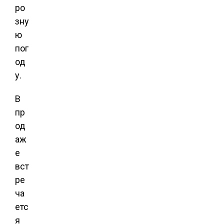
ро
зну
ю
пог
од
у.
В
пр
од
аж
е
вст
ре
ча
етс
я