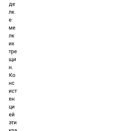
де
лк
е
ме
лк
их
тре
щи
н.
Ко
нс
ист
ен
ци
ей
эти
кра