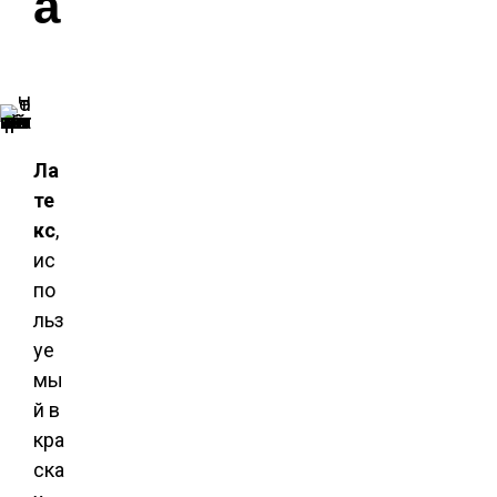
а
Основной компонент резиновой краски — латекс
Ла
те
кс
,
ис
по
льз
уе
мы
й в
кра
ска