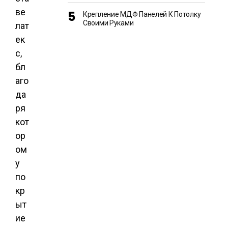
ве
Крепление МДФ Панелей К Потолку
Своими Руками
лат
ек
с,
бл
аго
да
ря
кот
ор
ом
у
по
кр
ыт
ие