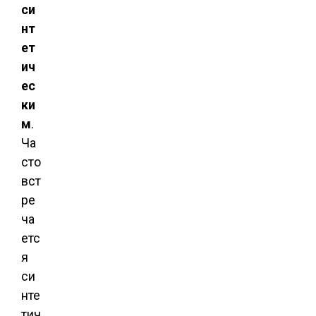
си
нт
ет
ич
ес
ки
м
.
Ча
сто
вст
ре
ча
етс
я
си
нте
тич