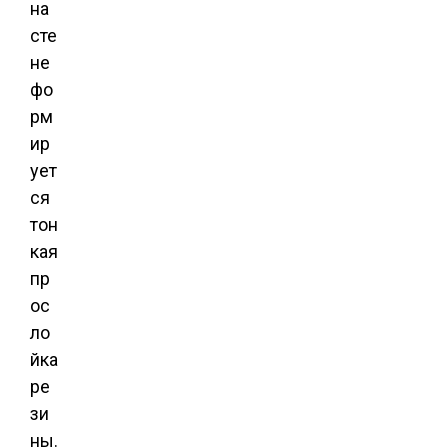
на
сте
не
фо
рм
ир
ует
ся
тон
кая
пр
ос
ло
йка
ре
зи
ны.