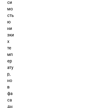
си
мо
сть
ю
ни
зки
х
те
мп
ер
ату
р,
но
в
фа
са
дн