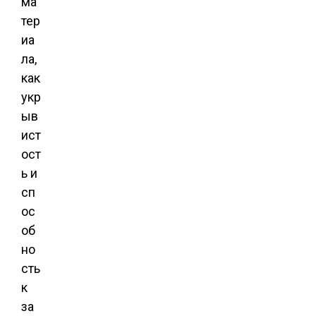
ма
тер
иа
ла,
как
укр
ыв
ист
ост
ь и
сп
ос
об
но
сть
к
за