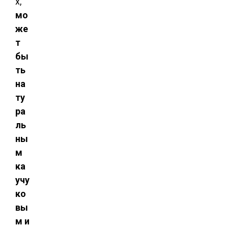
х,
мо
же
т
бы
ть
на
ту
ра
ль
ны
м
ка
учу
ко
вы
м и