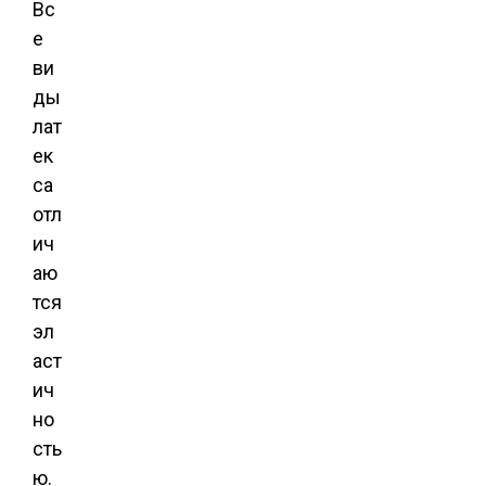
Вс
е
ви
ды
лат
ек
са
отл
ич
аю
тся
эл
аст
ич
но
сть
ю.