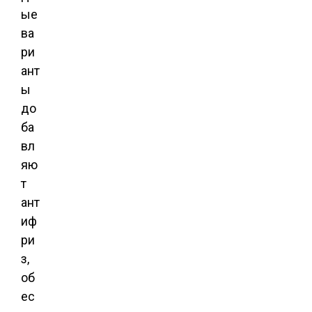
ые
ва
ри
ант
ы
до
ба
вл
яю
т
ант
иф
ри
з,
об
ес