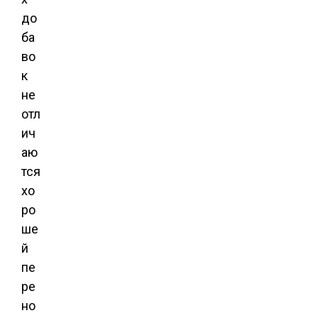
до
ба
во
к
не
отл
ич
аю
тся
хо
ро
ше
й
пе
ре
но