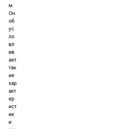
м.
Он
об
ус
ло
вл
ив
ает
так
ие
хар
акт
ер
ист
ик
и