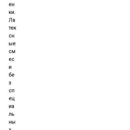
ен
ки.
Ла
тек
сн
ые
см
ес
и
бе
з
сп
ец
иа
ль
ны
х