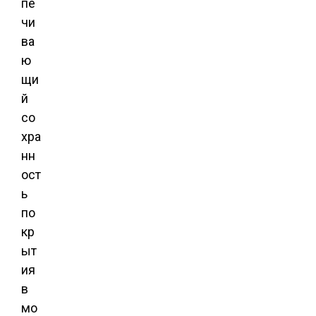
пе
чи
ва
ю
щи
й
со
хра
нн
ост
ь
по
кр
ыт
ия
в
мо