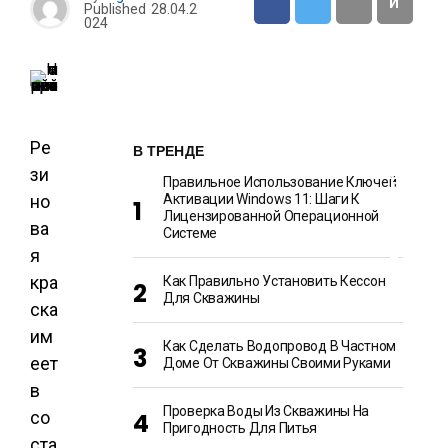
И
Published
28.04.2
024
О
Т
Д
Ы
Х
И
Ре
Р
В ТРЕНДЕ
А
зи
З
Правильное Использование Ключей
В
но
Активации Windows 11: Шаги К
Л
Лицензированной Операционной
Е
ва
Ч
Системе
Е
я
Н
И
кра
Как Правильно Установить Кессон
Я
Для Скважины
ска
им
Как Сделать Водопровод В Частном
еет
Доме От Скважины Своими Руками
в
Проверка Воды Из Скважины На
со
Пригодность Для Питья
ста