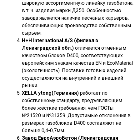
широкую ассортиментную линейку газобетона,
в т. ч. изделия марки Д350. Особенностью
завода является наличие песчаных карьеров,
обеспечивающих производство собственным
сырьём.
H+H International A/S (филиал в
Ленинградской обл.)
отличается отменным
качеством блоков D400, соответствующих
европейским знакам качества EN и EcoMaterial
(экологичность). Поставки готовых изделий
осуществляются на внутренний и внешний
рынки.
XELLA ytong(Германия)
работает по
собственному стандарту, предъявляющим
более жёсткие требования, чем ГОСТы
№21520 и №31359. Допустимые отклонения в
размерах газоблоков D400 составляют не
больше 0,4-0,7мм.
Завод ЕвроАэроБетон (Ленинградская