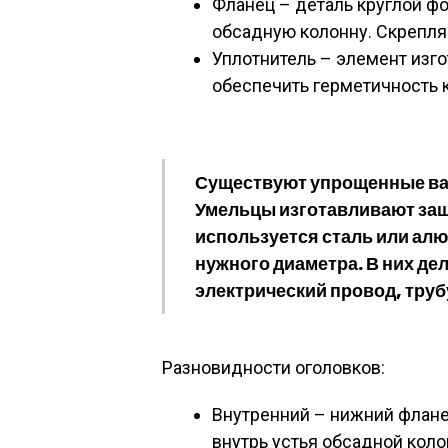
Фланец – деталь круглой ф
обсадную колонну. Скрепля
Уплотнитель – элемент изго
обеспечить герметичность 
Существуют упрощенные ва
Умельцы изготавливают защ
используется сталь или ал
нужного диаметра. В них де
электрический провод, труб
Разновидности оголовков:
Внутренний – нижний флане
внутрь устья обсадной коло