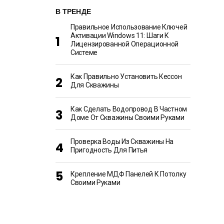
В ТРЕНДЕ
Правильное Использование Ключей
Активации Windows 11: Шаги К
Лицензированной Операционной
Системе
Как Правильно Установить Кессон
Для Скважины
Как Сделать Водопровод В Частном
Доме От Скважины Своими Руками
Проверка Воды Из Скважины На
Пригодность Для Питья
Крепление МДФ Панелей К Потолку
Своими Руками