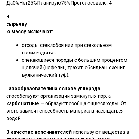
Да0%Нет25%Планирую75%Проголосовало:
4
В
сырьеву
ю массу включают
:
отходы стеклобоя или при стекольном
производстве;
спекающиеся породы с большим процентом
щелочей (нефелин, трахит, обсидиан, сиенит,
вулканический туф).
Газообразователи
на основе углерода
способствуют организации замкнутых пор, а
карбонатные
— образуют сообщающиеся ходы. От
этого зависит способность материала насыщаться
водой.
В качестве вспенивателей
используют вещества в