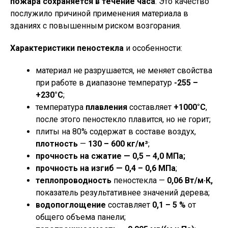
пожара сохраняется в течение часа
. Это качество
послужило причиной применения материала в
зданиях с повышенным риском возгорания.
Характеристики пеностекла
и особенности:
материал не разрушается, не меняет свойства
при работе в диапазоне температур
-255 –
+230°С
;
температура
плавления
составляет
+1000°С
,
после этого пеностекло плавится, но не горит;
плиты на 80% содержат в составе воздух,
плотность
—
130 – 600 кг/м³
;
прочность на сжатие — 0,5 – 4,0 МПа;
прочность на изгиб — 0,4 – 0,6 МПа
;
теплопроводность
пеностекла —
0,06 Вт/м·К,
показатель результативнее значений дерева;
водопоглощение
составляет
0,1 – 5 %
от
общего объема панели;