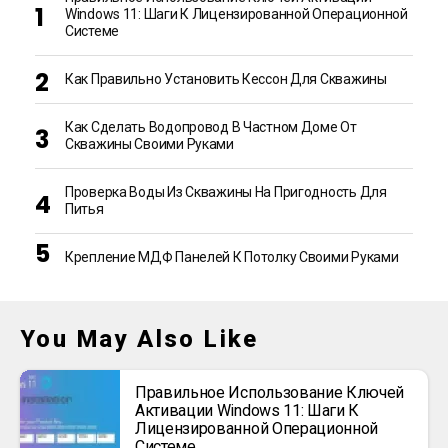
Windows 11: Шаги К Лицензированной Операционной
Системе
Как Правильно Установить Кессон Для Скважины
Как Сделать Водопровод В Частном Доме От
Скважины Своими Руками
Проверка Воды Из Скважины На Пригодность Для
Питья
Крепление МДФ Панелей К Потолку Своими Руками
You May Also Like
Правильное Использование Ключей
Активации Windows 11: Шаги К
Лицензированной Операционной
Системе