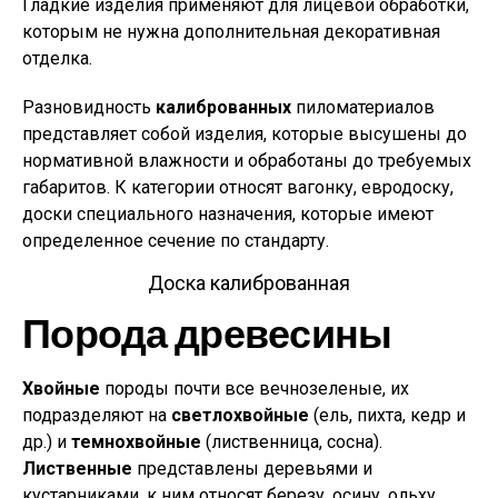
Гладкие изделия применяют для лицевой обработки,
которым не нужна дополнительная декоративная
отделка.
Разновидность
калиброванных
пиломатериалов
представляет собой изделия, которые высушены до
нормативной влажности и обработаны до требуемых
габаритов. К категории относят вагонку, евродоску,
доски специального назначения, которые имеют
определенное сечение по стандарту.
Доска калиброванная
Порода древесины
Хвойные
породы почти все вечнозеленые, их
подразделяют на
светлохвойные
(ель, пихта, кедр и
др.) и
темнохвойные
(лиственница, сосна).
Лиственные
представлены деревьями и
кустарниками, к ним относят березу, осину, ольху,