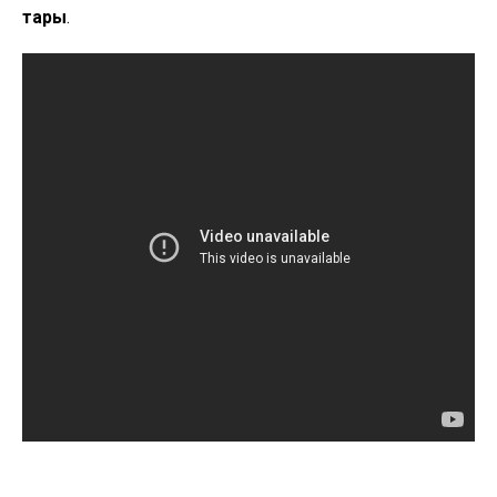
тары
.