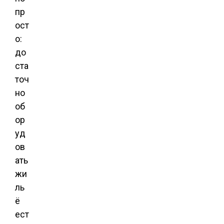
пр
ост
о:
до
ста
точ
но
об
ор
уд
ов
ать
жи
ль
ё
ест