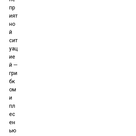
пр
ият
но
й
сит
уац
ие
й —
гри
бк
ом
и
пл
ес
ен
ью