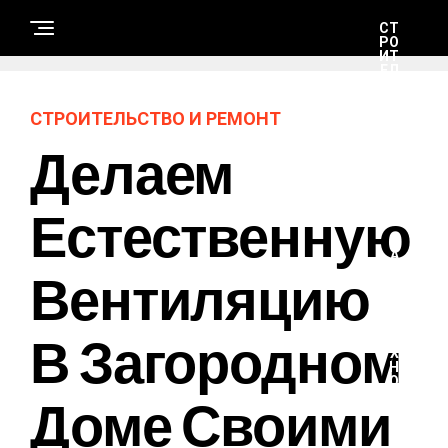
СТ
РО
ИТ
ЕЛ
ЬС
ТВ
О
СТРОИТЕЛЬСТВО И РЕМОНТ
И
РЕ
Делаем
М
ОН
Т
Естественную
Н
А
Вентиляцию
У
К
А
И
Т
В Загородном
Е
Х
Н
О
Доме Своими
Л
О
Г
И