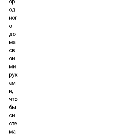
ор
од
ног
о
до
ма
св
ои
ми
рук
ам
и,
что
бы
си
сте
ма