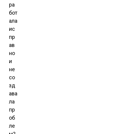
ра
бот
ала
ис
пр
ав
но
и
не
со
зд
ава
ла
пр
об
ле
м?