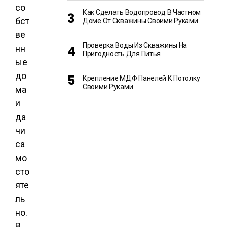
со
Как Сделать Водопровод В Частном
бст
Доме От Скважины Своими Руками
ве
Проверка Воды Из Скважины На
нн
Пригодность Для Питья
ые
до
Крепление МДФ Панелей К Потолку
Своими Руками
ма
и
да
чи
са
мо
сто
яте
ль
но.
В