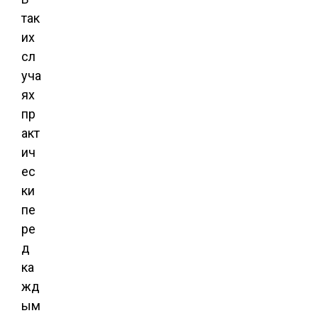
так
их
сл
уча
ях
пр
акт
ич
ес
ки
пе
ре
д
ка
жд
ым