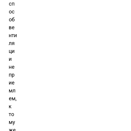
сп
ос
об
ве
нти
ля
ци
и
не
пр
ие
мл
ем,
к
то
му
же,