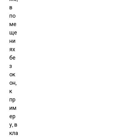
в
по
ме
ще
ни
ях
бе
з
ок
он,
к
пр
им
ер
у, в
кла