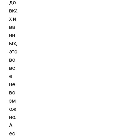
до
вка
х и
ва
нн
ых,
это
во
вс
е
не
во
зм
ож
но.
А
ес