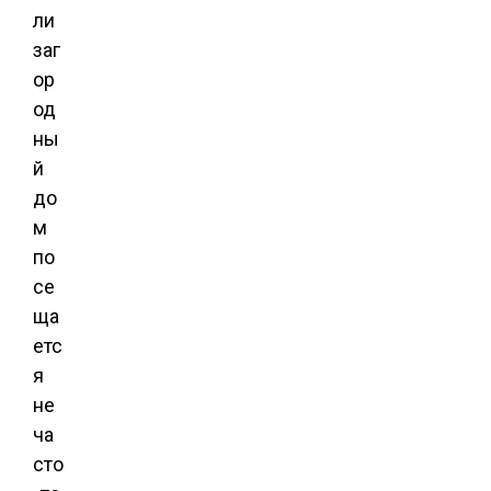
ли
заг
ор
од
ны
й
до
м
по
се
ща
етс
я
не
ча
сто