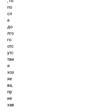
, то
по
сл
е
до
лго
го
отс
утс
тви
я
хоз
яе
ва,
пр
ие
хав