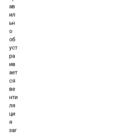
ав
ил
ьн
о
об
уст
ра
ив
ает
ся
ве
нти
ля
ци
я
заг