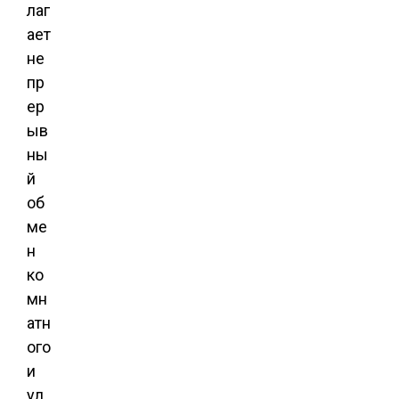
лаг
ает
не
пр
ер
ыв
ны
й
об
ме
н
ко
мн
атн
ого
и
ул