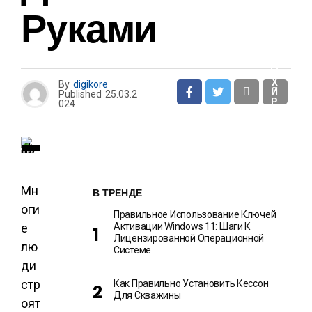
И
Руками
О
Т
Д
Ы
Х
By
digikore
И
Published
25.03.2
Р
024
А
З
В
Л
Е
Ч
Е
Н
Мн
И
В ТРЕНДЕ
Я
оги
Правильное Использование Ключей
е
Активации Windows 11: Шаги К
Лицензированной Операционной
лю
Системе
ди
стр
Как Правильно Установить Кессон
Для Скважины
оят