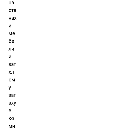
на
сте
нах
и
ме
бе
ли
и
зат
хл
ом
у
зап
аху
в
ко
мн