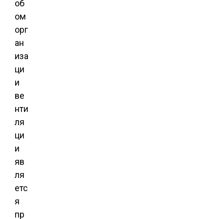
об
ом
орг
ан
иза
ци
и
ве
нти
ля
ци
и
яв
ля
етс
я
пр