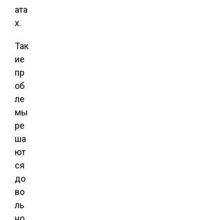
ата
х.
Так
ие
пр
об
ле
мы
ре
ша
ют
ся
до
во
ль
но