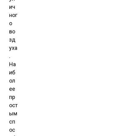
ич
ног
о
во
зд
уха
.
На
иб
ол
ее
пр
ост
ым
сп
ос