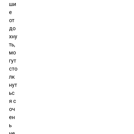
ши
е
от
до
хну
ть,
мо
гут
сто
лк
нут
ьс
я с
оч
ен
ь
не