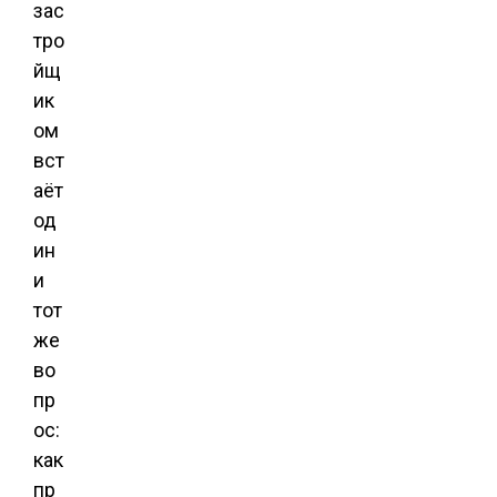
зас
тро
йщ
ик
ом
вст
аёт
од
ин
и
тот
же
во
пр
ос:
как
пр