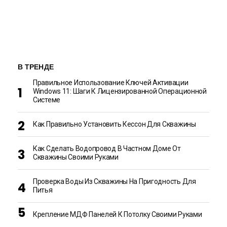
В ТРЕНДЕ
Правильное Использование Ключей Активации
Windows 11: Шаги К Лицензированной Операционной
Системе
Как Правильно Установить Кессон Для Скважины
Как Сделать Водопровод В Частном Доме От
Скважины Своими Руками
Проверка Воды Из Скважины На Пригодность Для
Питья
Крепление МДФ Панелей К Потолку Своими Руками