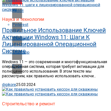
Reddit
Наука и технологии
Pinterest
Правильное Использование Ключей
Активации Windows 11: Шаги К
Whatsapp
Лицензированной Операционной
Системе
Whatsapp
Windows 11 — это современная и многофункциональная
Email
операционная система, которая требует активации для
полноценного использования. В этом тексте мы
рассмотрим, как правильно использовать ключи...
digikore
25.03.2024
Строительство и ремонт