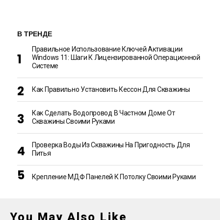
В ТРЕНДЕ
Правильное Использование Ключей Активации
Windows 11: Шаги К Лицензированной Операционной
Системе
Как Правильно Установить Кессон Для Скважины
Как Сделать Водопровод В Частном Доме От
Скважины Своими Руками
Проверка Воды Из Скважины На Пригодность Для
Питья
Крепление МДФ Панелей К Потолку Своими Руками
You May Also Like