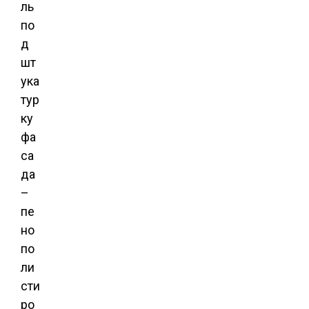
ль
по
д
шт
ука
тур
ку
фа
са
да
–
пе
но
по
ли
сти
ро