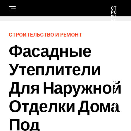
СТ
РО
ИТ
ЕЛ
ЬС
ТВ
О
СТРОИТЕЛЬСТВО И РЕМОНТ
И
РЕ
Фасадные
М
ОН
Т
Утеплители
Н
А
Для Наружной
У
К
А
И
Т
Отделки Дома
Е
Х
Н
О
Под
Л
О
Г
И