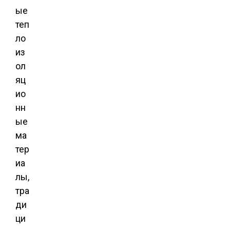
ые
теп
ло
из
ол
яц
ио
нн
ые
ма
тер
иа
лы,
тра
ди
ци