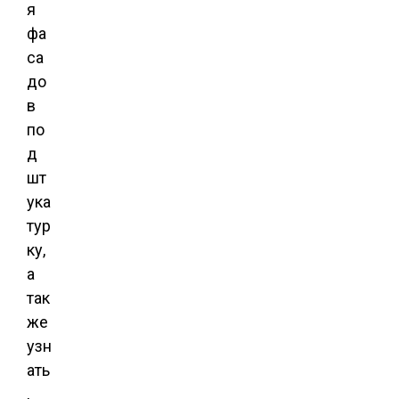
я
фа
са
до
в
по
д
шт
ука
тур
ку,
а
так
же
узн
ать
,