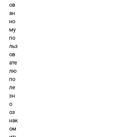
ов
ан
но
му
по
льз
ов
ате
лю
по
ле
зн
о
оз
нак
ом
ить