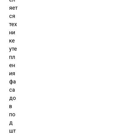
яет
ся
тех
ни
ке
уте
пл
ен
ия
фа
са
до
в
по
д
шт