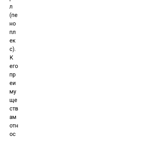
л
(пе
но
пл
ек
с).
К
его
пр
еи
му
ще
ств
ам
отн
ос