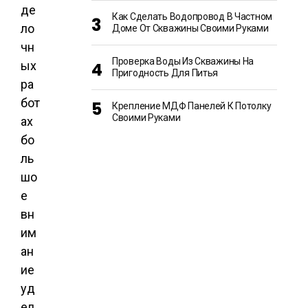
де
Как Сделать Водопровод В Частном
ло
Доме От Скважины Своими Руками
чн
Проверка Воды Из Скважины На
ых
Пригодность Для Питья
ра
бот
Крепление МДФ Панелей К Потолку
Своими Руками
ах
бо
ль
шо
е
вн
им
ан
ие
уд
ел