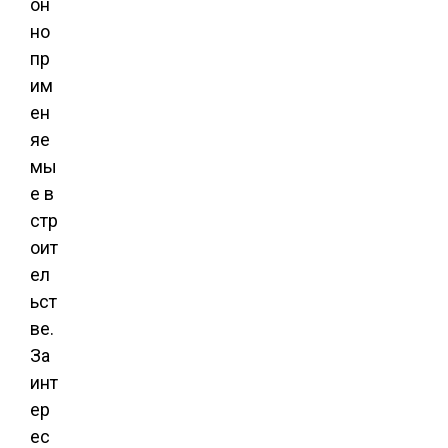
он
но
пр
им
ен
яе
мы
е в
стр
оит
ел
ьст
ве.
За
инт
ер
ес