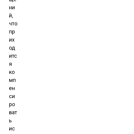
ни
й,
что
пр
их
од
итс
я
ко
мп
ен
си
ро
ват
ь
ис