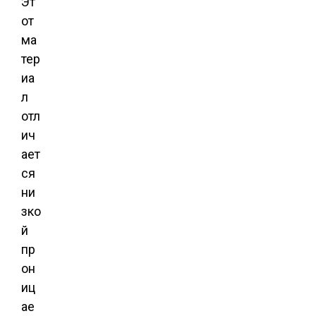
Эт
от
ма
тер
иа
л
отл
ич
ает
ся
ни
зко
й
пр
он
иц
ае