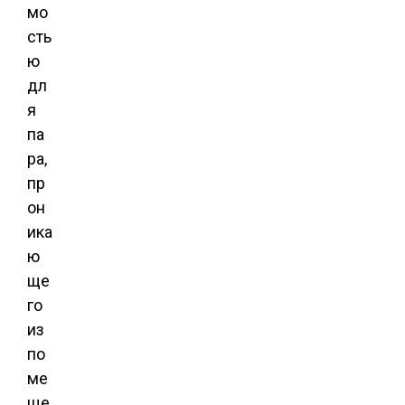
мо
сть
ю
дл
я
па
ра,
пр
он
ика
ю
ще
го
из
по
ме
ще