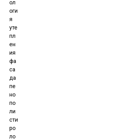
ол
оги
я
уте
пл
ен
ия
фа
са
да
пе
но
по
ли
сти
ро
ло