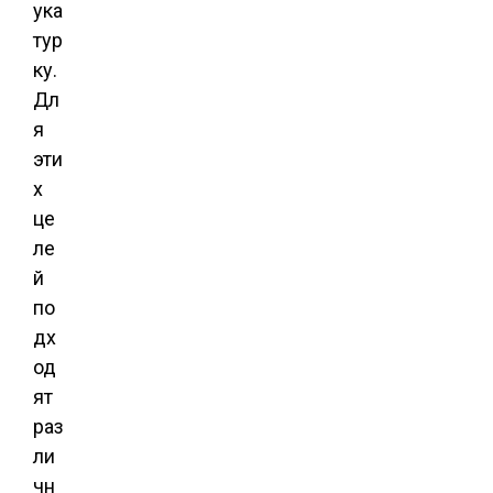
ука
тур
ку.
Дл
я
эти
х
це
ле
й
по
дх
од
ят
раз
ли
чн