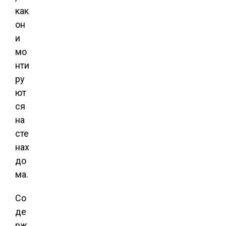
как
он
и
мо
нти
ру
ют
ся
на
сте
нах
до
ма.
Со
де
рж