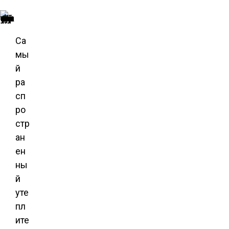
Пеноплекс — самый популярный утеплитель под штукатурку
Са
мы
й
ра
сп
ро
стр
ан
ен
ны
й
уте
пл
ите