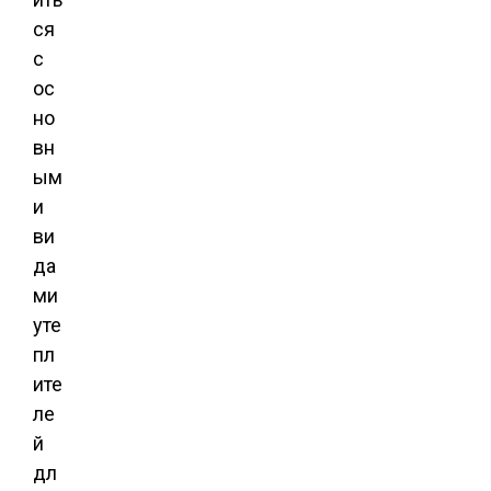
ся
с
ос
но
вн
ым
и
ви
да
ми
уте
пл
ите
ле
й
дл