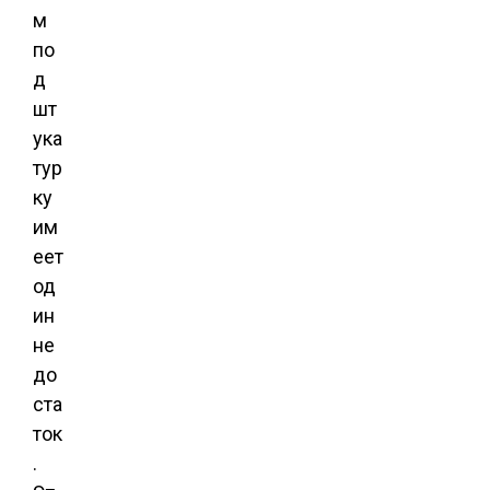
м
по
д
шт
ука
тур
ку
им
еет
од
ин
не
до
ста
ток
.