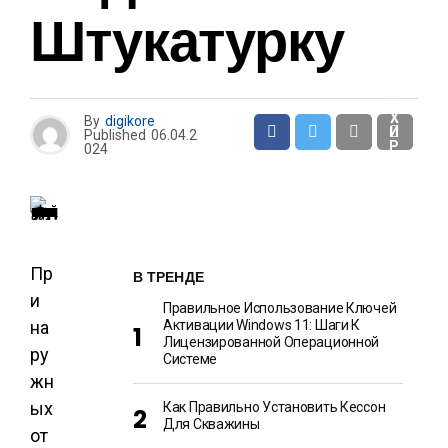
И
Штукатурку
О
Т
Д
Ы
Х
By
digikore
И
Published
06.04.2
Р
024
А
З
В
Л
Е
Ч
Е
Н
Пр
И
В ТРЕНДЕ
Я
и
Правильное Использование Ключей
на
Активации Windows 11: Шаги К
Лицензированной Операционной
ру
Системе
жн
ых
Как Правильно Установить Кессон
Для Скважины
от