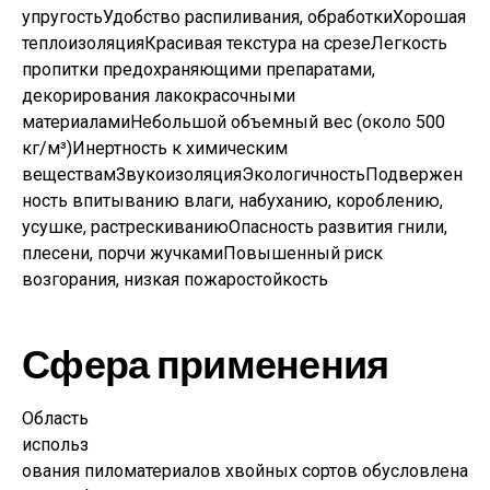
упругостьУдобство распиливания, обработкиХорошая
теплоизоляцияКрасивая текстура на срезеЛегкость
пропитки предохраняющими препаратами,
декорирования лакокрасочными
материаламиНебольшой объемный вес (около 500
кг/м³)Инертность к химическим
веществамЗвукоизоляцияЭкологичностьПодвержен
ность впитыванию влаги, набуханию, короблению,
усушке, растрескиваниюОпасность развития гнили,
плесени, порчи жучкамиПовышенный риск
возгорания, низкая пожаростойкость
Сфера применения
Область
использ
ования пиломатериалов хвойных сортов обусловлена