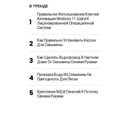
В ТРЕНДЕ
Правильное Использование Ключей
Активации Windows 11: Шаги К
Лицензированной Операционной
Системе
Как Правильно Установить Кессон
Для Скважины
Как Сделать Водопровод В Частном
Доме От Скважины Своими Руками
Проверка Воды Из Скважины На
Пригодность Для Питья
Крепление МДФ Панелей К Потолку
Своими Руками