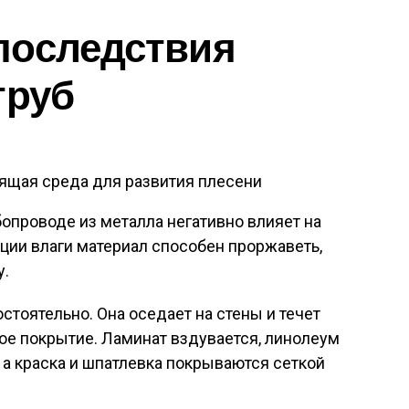
последствия
труб
дящая среда для развития плесени
опроводе из металла негативно влияет на
ации влаги материал способен проржаветь,
у.
остоятельно. Она оседает на стены и течет
вое покрытие. Ламинат вздувается, линолеум
 а краска и шпатлевка покрываются сеткой