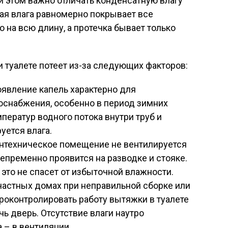
ри этом важно отличать конденсатную влагу
ая влага равномерно покрывает все
о на всю длину, а протечка бывает только
и туалете потеет из-за следующих факторов:
явление капель характерно для
оснабжения, особенно в период зимних
мператур водного потока внутри труб и
уется влага.
антехническое помещение не вентилируется
епременно проявится на разводке и стояке.
 это не спасет от избыточной влажности.
 частных домах при неправильной сборке или
оконтролировать работу вытяжки в туалете
чь дверь. Отсутствие влаги наутро
 – в вентиляции.