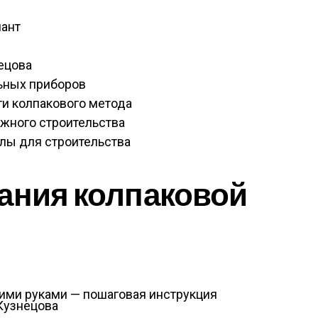
иант
нецова
ьных приборов
ти колпакового метода
жного строительства
лы для строительства
ания колпаковой
Кузнецова