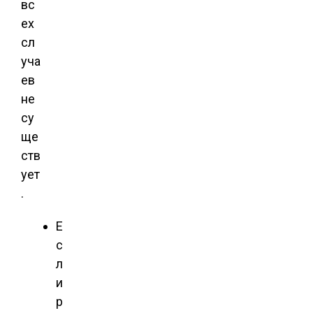
вс
ех
сл
уча
ев
не
су
ще
ств
ует
.
Е
с
л
и
р