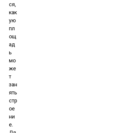
ся,
как
ую
пл
ощ
ад
ь
мо
же
т
зан
ять
стр
ое
ни
е.
Дл