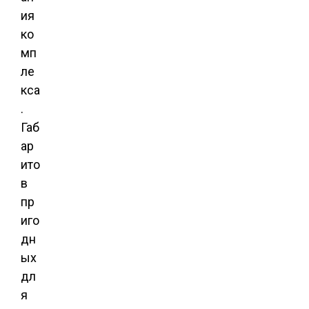
ия
ко
мп
ле
кса
.
Габ
ар
ито
в
пр
иго
дн
ых
дл
я