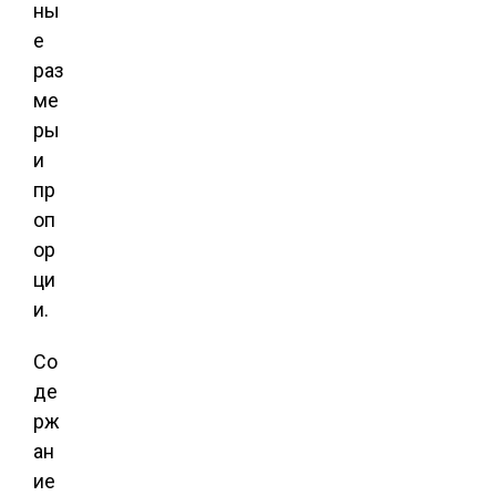
ны
е
раз
ме
ры
и
пр
оп
ор
ци
и.
Со
де
рж
ан
ие