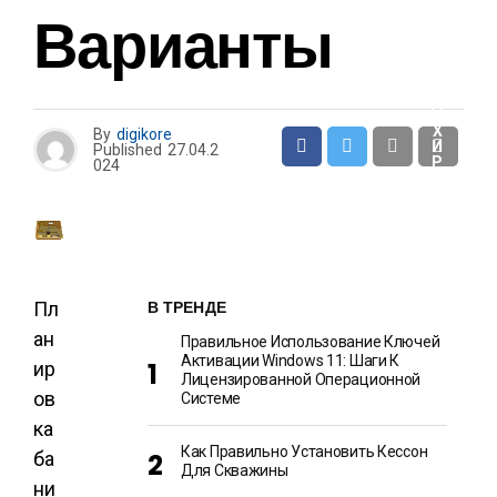
И
Варианты
О
Т
Д
Ы
Х
By
digikore
И
Published
27.04.2
Р
024
А
З
В
Л
Е
Ч
Е
Н
И
В ТРЕНДЕ
Пл
Я
ан
Правильное Использование Ключей
Активации Windows 11: Шаги К
ир
Лицензированной Операционной
ов
Системе
ка
Как Правильно Установить Кессон
ба
Для Скважины
ни