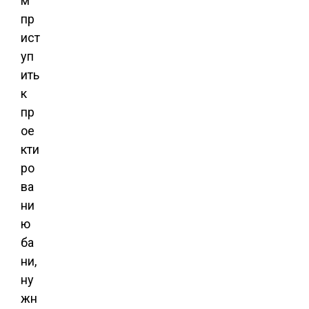
м
пр
ист
уп
ить
к
пр
ое
кти
ро
ва
ни
ю
ба
ни,
ну
жн