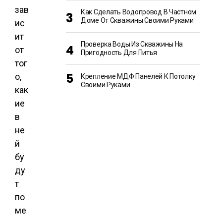
зав
Как Сделать Водопровод В Частном
Доме От Скважины Своими Руками
ис
ит
Проверка Воды Из Скважины На
от
Пригодность Для Питья
тог
о,
Крепление МДФ Панелей К Потолку
Своими Руками
как
ие
в
не
й
бу
ду
т
по
ме