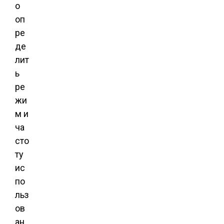
о
оп
ре
де
лит
ь
ре
жи
м и
ча
сто
ту
ис
по
льз
ов
ан