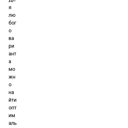
я
лю
бог
о
ва
ри
ант
а
мо
жн
о
на
йти
опт
им
аль