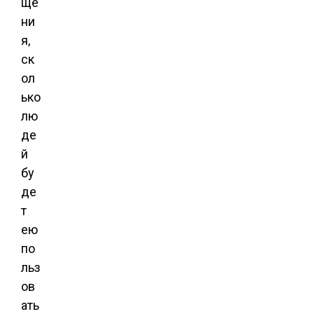
ще
ни
я,
ск
ол
ько
лю
де
й
бу
де
т
ею
по
льз
ов
ать