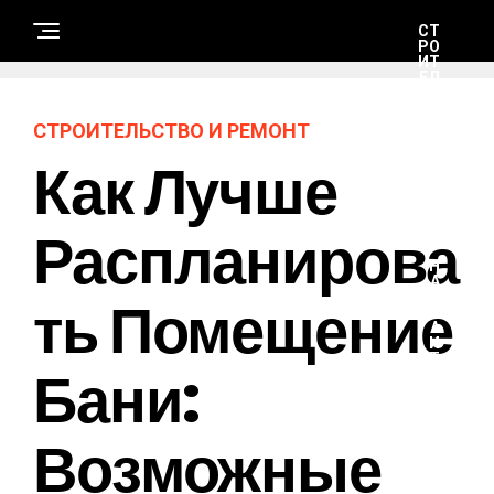
СТ
РО
ИТ
ЕЛ
ЬС
ТВ
О
СТРОИТЕЛЬСТВО И РЕМОНТ
И
РЕ
Как Лучше
М
ОН
Т
Распланирова
Н
А
Ть Помещение
У
К
А
И
Т
Бани:
Е
Х
Н
О
Возможные
Л
О
Г
И