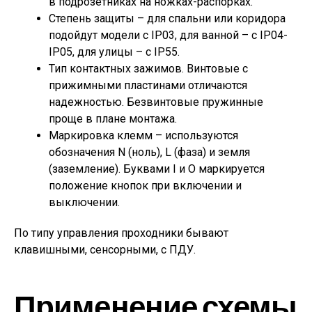
в подрозетниках на ножках-распорках.
Степень защиты – для спальни или коридора
подойдут модели с IP03, для ванной – с IP04-
IP05, для улицы – с IP55.
Тип контактных зажимов. Винтовые с
прижимными пластинами отличаются
надежностью. Безвинтовые пружинные
проще в плане монтажа.
Маркировка клемм – используются
обозначения N (ноль), L (фаза) и земля
(заземление). Буквами I и O маркируется
положение кнопок при включении и
выключении.
По типу управления проходники бывают
клавишными, сенсорными, с ПДУ.
Применение схемы