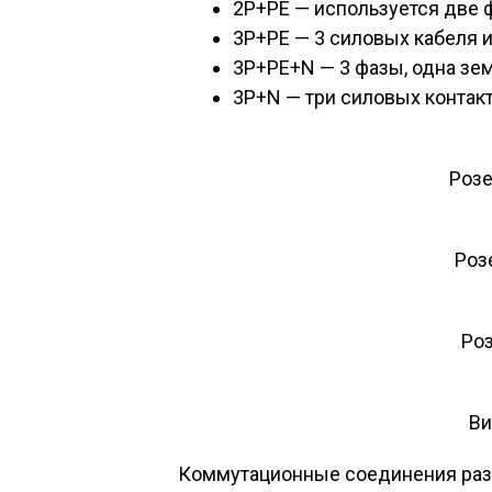
2Р+РЕ — используется две 
3Р+РЕ — 3 силовых кабеля 
3Р+РЕ+N — 3 фазы, одна зем
3Р+N — три силовых контакт
Розе
Роз
Ро
Ви
Коммутационные соединения разл