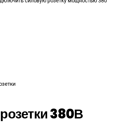
подключить силовую розетку мощностью 380
озетки
розетки 380В