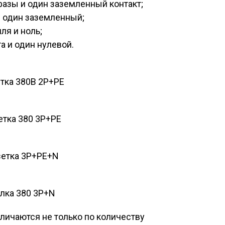
фазы и один заземленный контакт;
и один заземленный;
ля и ноль;
а и один нулевой.
тка 380В 2Р+PE
етка 380 3Р+РЕ
зетка 3Р+РЕ+N
лка 380 3Р+N
ичаются не только по количеству