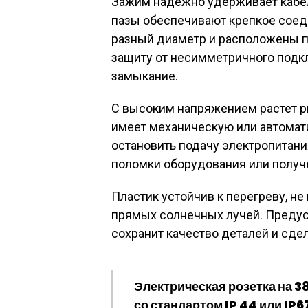
Зажим надежно удерживает кабе
пазы обеспечивают крепкое соед
разный диаметр и расположены п
защиту от несимметричного подк
замыкание.
С высоким напряжением растет ри
имеет механическую или автомат
остановить подачу электропитани
поломки оборудования или получ
Пластик устойчив к перегреву, н
прямых солнечных лучей. Предусм
сохранит качество деталей и сдел
Электрическая розетка на 3
со стандартом IP 44 или IP6