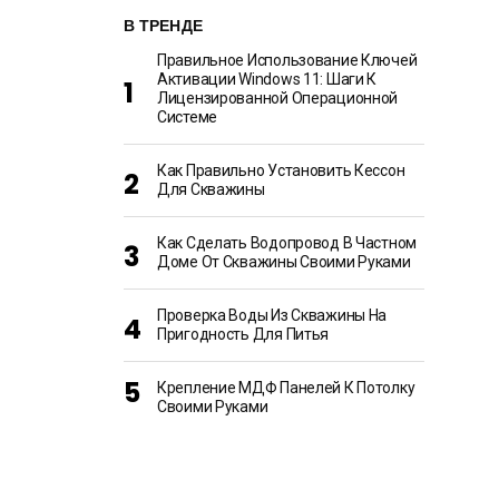
В ТРЕНДЕ
Правильное Использование Ключей
Активации Windows 11: Шаги К
Лицензированной Операционной
Системе
Как Правильно Установить Кессон
Для Скважины
Как Сделать Водопровод В Частном
Доме От Скважины Своими Руками
Проверка Воды Из Скважины На
Пригодность Для Питья
Крепление МДФ Панелей К Потолку
Своими Руками