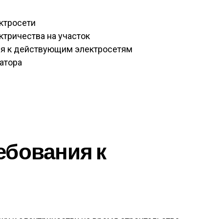
ктросети
тричества на участок
я к действующим электросетям
атора
ебования к