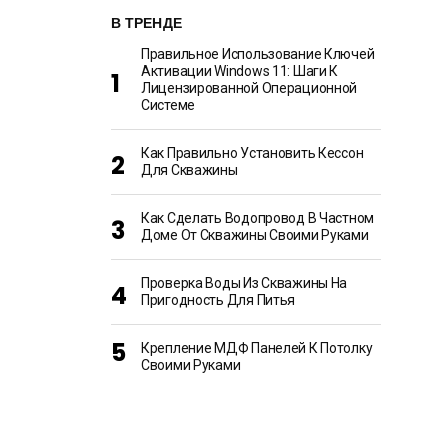
В ТРЕНДЕ
Правильное Использование Ключей
Активации Windows 11: Шаги К
Лицензированной Операционной
Системе
Как Правильно Установить Кессон
Для Скважины
Как Сделать Водопровод В Частном
Доме От Скважины Своими Руками
Проверка Воды Из Скважины На
Пригодность Для Питья
Крепление МДФ Панелей К Потолку
Своими Руками