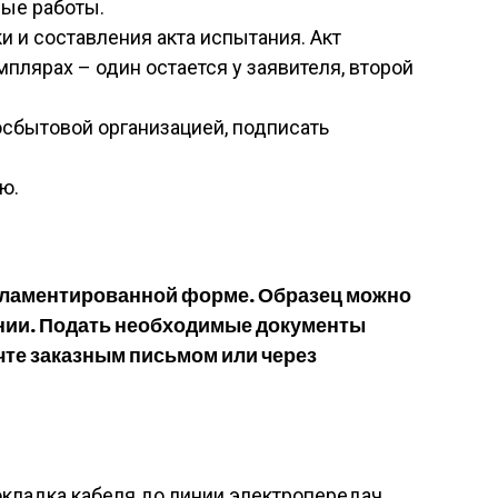
ые работы.
и и составления акта испытания. Акт
плярах – один остается у заявителя, второй
осбытовой организацией, подписать
ю.
егламентированной форме. Образец можно
нии. Подать необходимые документы
очте заказным письмом или через
окладка кабеля до линии электропередач