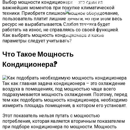
России И В Мире
Выбор мощности кондиционера – это один из
Платформа SimpleOne
важнейших моментов при покупке климатической
техники. Приобретя слишком мощное оборудование,
пользователь платит лишние деньги, но при этом весь
ресурс не вырабатывается. Слабая техника будет
работать на износ, не справляясь со своей функцией.
Использование Электронных
Как выбрать мощность кондиционера и какие
Плат В Промышленном
параметры следует учитывать?
Оборудовании
Что Такое Мощность
Кондиционера?
Так как главная задача кондиционера – это охлаждение
воздуха в помещениях, под мощностью чаще всего
подразумевается мощность охлаждения. Поэтому, перед
тем как подобрать мощность кондиционера, необходимо
измерить площадь помещения, в котором его установят.
Этот показатель нельзя путать с мощностью
потребления, которая является вторичным показателем
при подборе кондиционера по мощности. Мощность