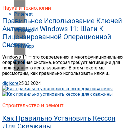
Наука и технологии
Pinterest
Правильное Использование Ключей
Активации Windows 11: Шаги К
Whatsapp
Лицензированной Операционной
Системе
Whatsapp
Windows 11 — это современная и многофункциональная
Email
операционная система, которая требует активации для
полноценного использования. В этом тексте мы
рассмотрим, как правильно использовать ключи...
digikore
25.03.2024
Строительство и ремонт
Как Правильно Установить Кессон
Для Скважины