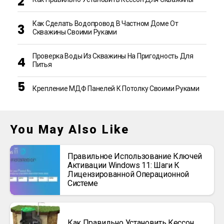
Как Сделать Водопровод В Частном Доме От
Скважины Своими Руками
Проверка Воды Из Скважины На Пригодность Для
Питья
Крепление МДФ Панелей К Потолку Своими Руками
You May Also Like
Правильное Использование Ключей
Активации Windows 11: Шаги К
Лицензированной Операционной
Системе
Как Правильно Установить Кессон