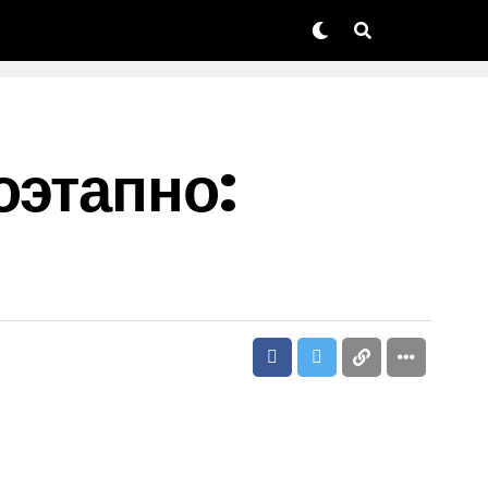
оэтапно: