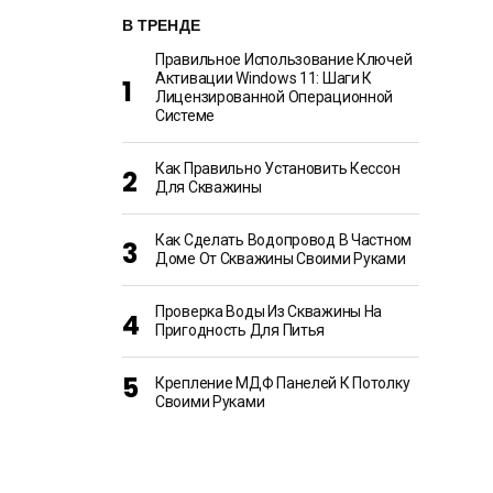
В ТРЕНДЕ
Правильное Использование Ключей
Активации Windows 11: Шаги К
Лицензированной Операционной
Системе
Как Правильно Установить Кессон
Для Скважины
Как Сделать Водопровод В Частном
Доме От Скважины Своими Руками
Проверка Воды Из Скважины На
Пригодность Для Питья
Крепление МДФ Панелей К Потолку
Своими Руками