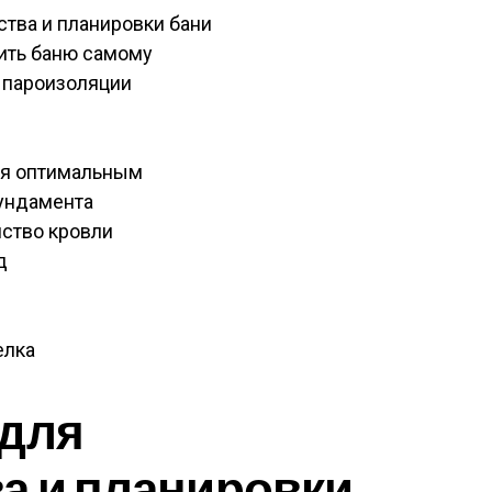
ства и планировки бани
оить баню самому
 пароизоляции
ся оптимальным
фундамента
йство кровли
д
елка
 для
а и планировки