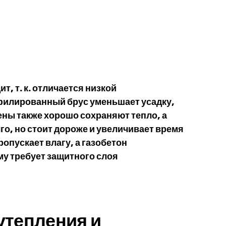
, т. к. отличается низкой
филированный брус уменьшает усадку,
ены также хорошо сохраняют тепло, а
го, но стоит дороже и увеличивает время
опускает влагу, а газобетон
му требует защитного слоя
утепления и