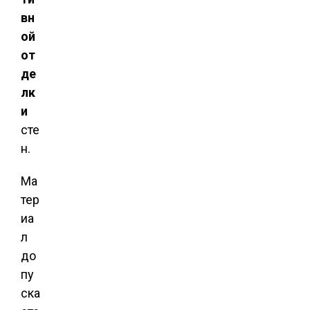
вн
ой
от
де
лк
и
сте
н.
Ма
тер
иа
л
до
пу
ска