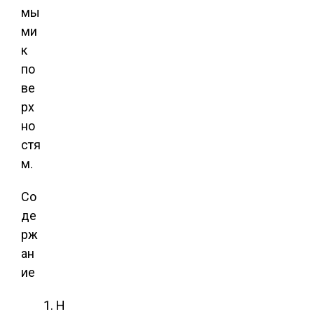
мы
ми
к
по
ве
рх
но
стя
м.
Со
де
рж
ан
ие
Н