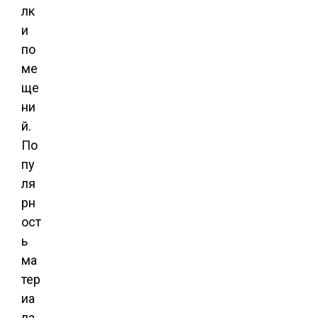
лк
и
по
ме
ще
ни
й.
По
пу
ля
рн
ост
ь
ма
тер
иа
ла