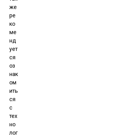
же
ре
ко
ме
нд
ует
ся
оз
нак
ом
ить
ся
с
тех
но
лог