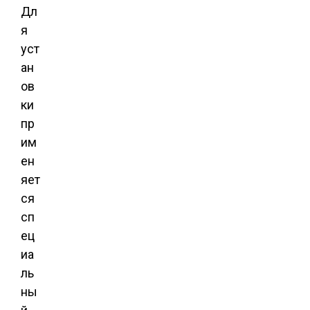
Дл
я
уст
ан
ов
ки
пр
им
ен
яет
ся
сп
ец
иа
ль
ны