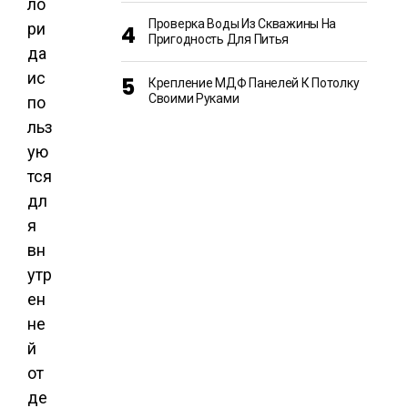
ло
Проверка Воды Из Скважины На
ри
Пригодность Для Питья
да
ис
Крепление МДФ Панелей К Потолку
Своими Руками
по
льз
ую
тся
дл
я
вн
утр
ен
не
й
от
де