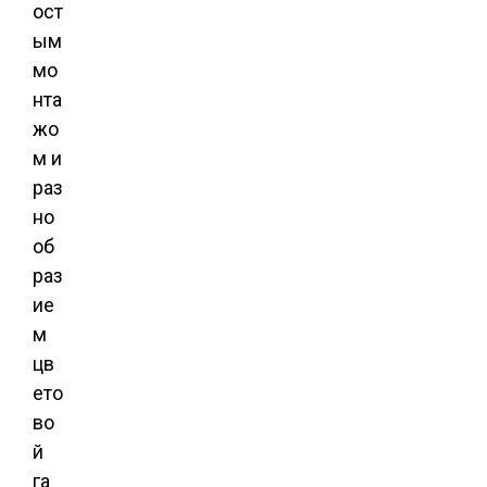
ост
ым
мо
нта
жо
м и
раз
но
об
раз
ие
м
цв
ето
во
й
га