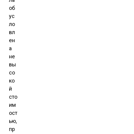
об
ус
ло
вл
ен
а
не
вы
со
ко
й
сто
им
ост
ью,
пр