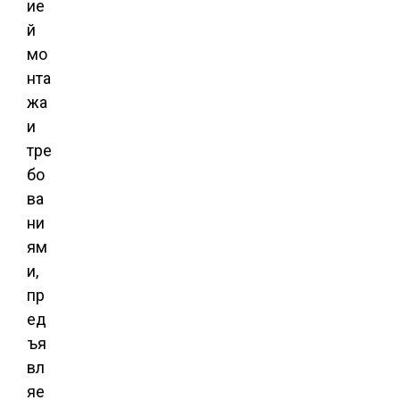
ие
й
мо
нта
жа
и
тре
бо
ва
ни
ям
и,
пр
ед
ъя
вл
яе