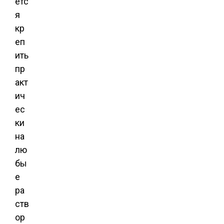
етс
я
кр
еп
ить
пр
акт
ич
ес
ки
на
лю
бы
е
ра
ств
ор