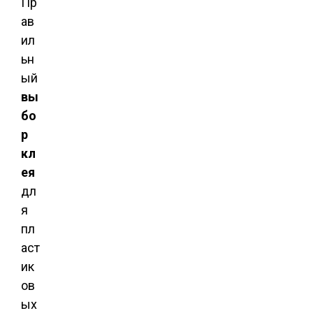
Пр
ав
ил
ьн
ый
вы
бо
р
кл
ея
дл
я
пл
аст
ик
ов
ых