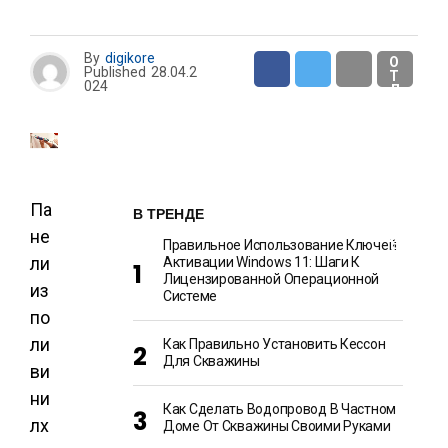
И
By
digikore
О
Published
28.04.2
Т
024
Д
Ы
Х
И
Р
А
З
В
Л
Па
В ТРЕНДЕ
Е
Ч
не
Е
Правильное Использование Ключей
Н
ли
Активации Windows 11: Шаги К
И
Лицензированной Операционной
Я
из
Системе
по
ли
Как Правильно Установить Кессон
Для Скважины
ви
ни
Как Сделать Водопровод В Частном
лх
Доме От Скважины Своими Руками