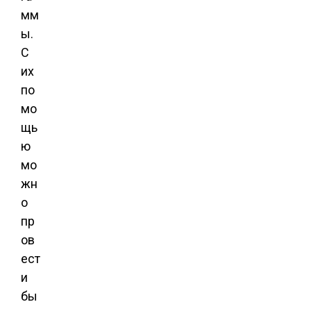
мм
ы.
С
их
по
мо
щь
ю
мо
жн
о
пр
ов
ест
и
бы