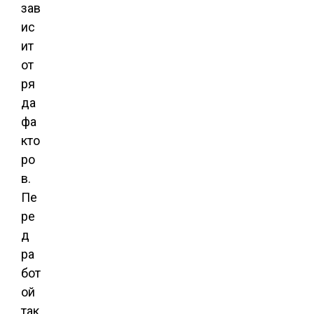
зав
ис
ит
от
ря
да
фа
кто
ро
в.
Пе
ре
д
ра
бот
ой
так