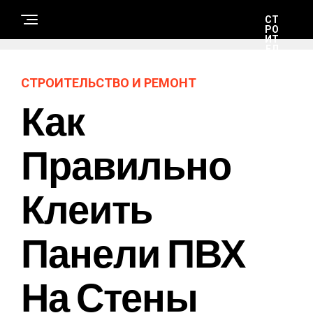
СТ
РО
ИТ
ЕЛ
ЬС
ТВ
О
СТРОИТЕЛЬСТВО И РЕМОНТ
И
РЕ
Как
М
ОН
Т
Правильно
Н
А
Клеить
У
К
А
И
Т
Панели ПВХ
Е
Х
Н
О
На Стены
Л
О
Г
И