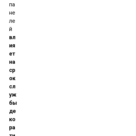
па
не
ле
й
вл
ия
ет
на
ср
ок
сл
уж
бы
де
ко
ра
ти