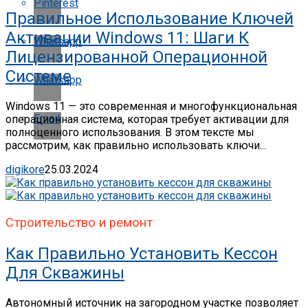
Pinterest
Правильное Использование Ключей
Активации Windows 11: Шаги К
Whatsapp
Лицензированной Операционной
Системе
Whatsapp
Windows 11 — это современная и многофункциональная
Email
операционная система, которая требует активации для
полноценного использования. В этом тексте мы
рассмотрим, как правильно использовать ключи...
digikore
25.03.2024
Строительство и ремонт
Как Правильно Установить Кессон
Для Скважины
Автономный источник на загородном участке позволяет