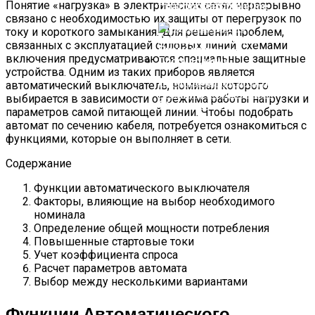
России И В Мире
Понятие «нагрузка» в электрических сетях неразрывно
Платформа SimpleOne
связано с необходимостью их защиты от перегрузок по
току и короткого замыкания. Для решения проблем,
связанных с эксплуатацией силовых линий, схемами
включения предусматриваются специальные защитные
устройства. Одним из таких приборов является
Использование Электронных
автоматический выключатель, номинал которого
Плат В Промышленном
выбирается в зависимости от режима работы нагрузки и
Оборудовании
параметров самой питающей линии. Чтобы подобрать
автомат по сечению кабеля, потребуется ознакомиться с
функциями, которые он выполняет в сети.
Содержание
Функции автоматического выключателя
Факторы, влияющие на выбор необходимого
номинала
Определение общей мощности потребления
Повышенные стартовые токи
Учет коэффициента спроса
Расчет параметров автомата
Выбор между несколькими вариантами
Функции Автоматического