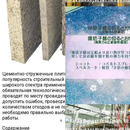
Когда Выйдет Игра ГТА 6 В Рос
Как Избавиться От Извести В В
Технологический Шедевр: План
Применения
Цементно-стружечные плиты — набирающий
популярность строительный материал, пригодный для
широкого спектра применения. Резка ЦСП —
обязательная технологическая операция, которую
проводят по месту проведения работ. Чтобы не
допустить ошибок, провести раскрой с минимальным
количеством отходов и не получить много пыли и грязи,
5 Самых Веселых Вирусов На П
необходимо правильно выбрать инструмент и приёмы
работы.
Содержание
Когда Выйдет Игра Diablo 4 В Р