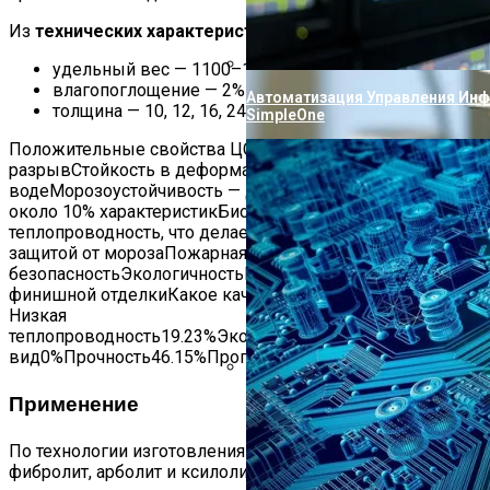
Из
технических характеристик
важными являются:
удельный вес — 1100–1450 кг/м³;
влагопоглощение — 2% за 24 часа;
Автоматизация Управления Ин
толщина — 10, 12, 16, 24 или 36 мм.
SimpleOne
Положительные свойства ЦСППрочность на изгиб и
разрывСтойкость в деформации при нахождении в
водеМорозоустойчивость — до 50 циклов при потере
около 10% характеристикБиостойкостьНизкая
теплопроводность, что делает листы дополнительной
защитой от морозаПожарная
безопасностьЭкологичностьПростота обработки и
финишной отделкиКакое качество для вас важнее?
Низкая
теплопроводность19.23%Экологичность34.62%Внешний
вид0%Прочность46.15%Проголосовало:
26
Применение
Проверка Воды Из Скважины На
По технологии изготовления выделяют 3 типа ЦСП:
фибролит, арболит и ксилолит.