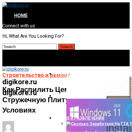
HOME
Connect with us
Hi, What Are You Looking For?
СТРОИТЕЛЬСТВО И РЕМОНТ
Строительство и ремонт
digikore.ru
Как Распилить Цементно-
digikore.ru
НАУКА И ТЕХНОЛОГИИ
Стружечную Плиту В Домашних
Условиях
ОТДЫХ И РАЗВЛЕЧЕНИЯ