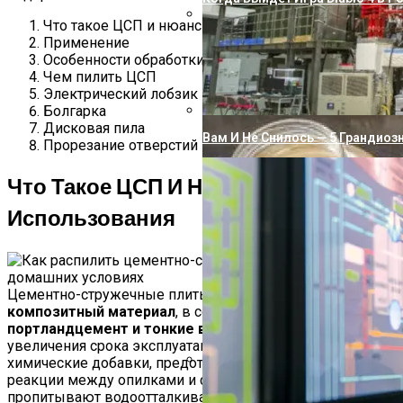
Что такое ЦСП и нюансы использования
Применение
Как Подключить Насосную Ста
Особенности обработки в домашних условиях
Чем пилить ЦСП
Электрический лобзик
Болгарка
Дисковая пила
Вам И Не Снилось — 5 Грандиоз
Прорезание отверстий
Что Такое ЦСП И Нюансы
Использования
Цементно-стружечные плиты представляют собой
композитный материал
, в состав которого входит
портландцемент и тонкие волокна древесины
. Для
увеличения срока эксплуатации вводят различные
химические добавки, предотвращающие химические
реакции между опилками и солями цемента. Волокна
Почему Вода Из Скважины Жел
пропитывают водоотталкивающими добавками.