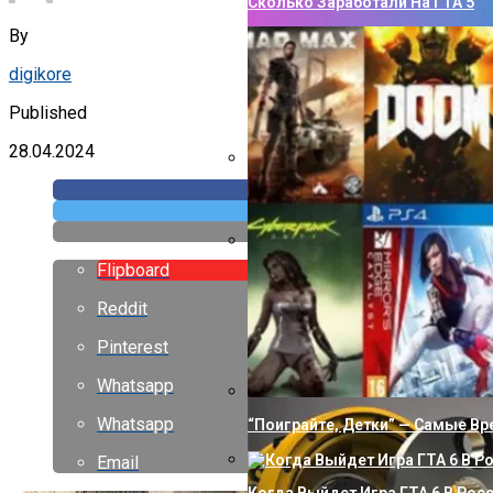
Сколько Заработали На ГТА 5
By
digikore
Published
28.04.2024
Как Сделать Водопровод В Ча
Flipboard
Правильное Использование Клю
Операционной Системе
Reddit
Pinterest
Whatsapp
Whatsapp
“Поиграйте, Детки” — Самые В
Email