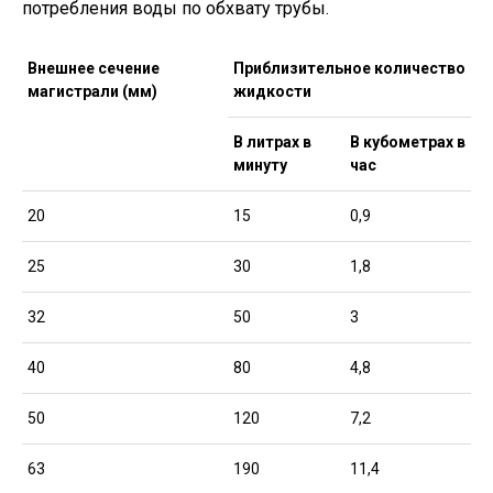
потребления воды по обхвату трубы.
Внешнее сечение
Приблизительное количество
магистрали (мм)
жидкости
В литрах в
В кубометрах в
минуту
час
20
15
0,9
25
30
1,8
32
50
3
40
80
4,8
50
120
7,2
63
190
11,4