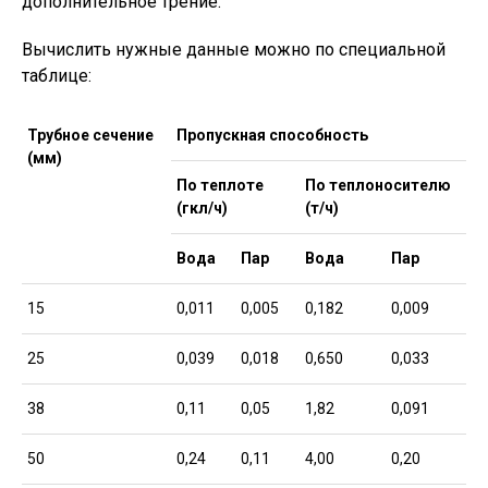
дополнительное трение.
Вычислить нужные данные можно по специальной
таблице:
Трубное сечение
Пропускная способность
(мм)
По теплоте
По теплоносителю
(гкл/ч)
(т/ч)
Вода
Пар
Вода
Пар
15
0,011
0,005
0,182
0,009
25
0,039
0,018
0,650
0,033
38
0,11
0,05
1,82
0,091
50
0,24
0,11
4,00
0,20