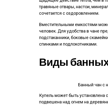
щадящее действие тепла, чем в п
травяные отвары, настои, минера
сочетается с оздоровлением.
Вместительными емкостями может
человек. Для удобства в чане пр
подстаканники, боковые скамейк
спинками и подлокотниками.
Виды банных
Банный чан с 
Купель может быть установлена с
подвешена над огнем на деревянн