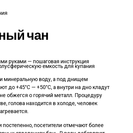
ния
нный чан
олусферическую емкость для купания
ли минеральную воду, а под днищем
ют до +45°С — +50°С, а внутри на дно кладут
 не обжегся о горячий металл. Процедуру
е, голова находится в холоде, человек
агревается.
и постепенно, посетители отмечают более