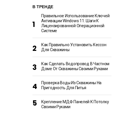
В ТРЕНДЕ
Правильное Использование Ключей
Активации Windows 11: Шаги К
Лицензированной Операционной
Системе
Как Правильно Установить Кессон
Для Скважины
Как Сделать Водопровод В Частном
Доме От Скважины Своими Руками
Проверка Воды Из Скважины На
Пригодность Для Питья
Крепление МДФ Панелей К Потолку
Своими Руками