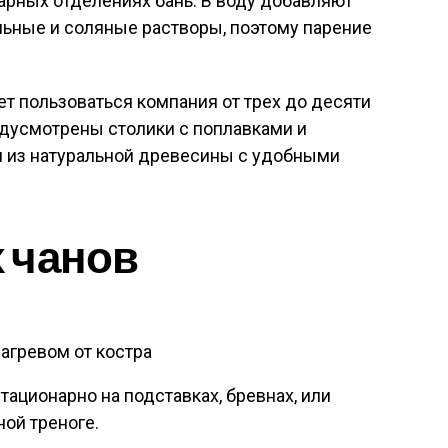
арных отделениях бань. В воду добавляют
льные и соляные растворы, поэтому парение
 пользоваться компания от трех до десяти
едусмотрены столики с поплавками и
и из натуральной древесины с удобными
 чанов
нагревом от костра
тационарно на подставках, бревнах, или
ой треноге.