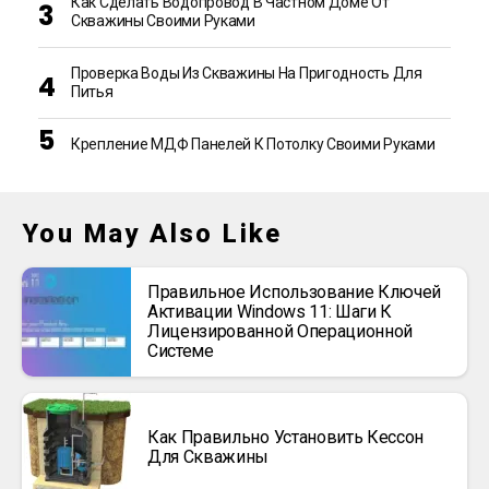
Как Сделать Водопровод В Частном Доме От
Скважины Своими Руками
Проверка Воды Из Скважины На Пригодность Для
Питья
Крепление МДФ Панелей К Потолку Своими Руками
You May Also Like
Правильное Использование Ключей
Активации Windows 11: Шаги К
Лицензированной Операционной
Системе
Как Правильно Установить Кессон
Для Скважины