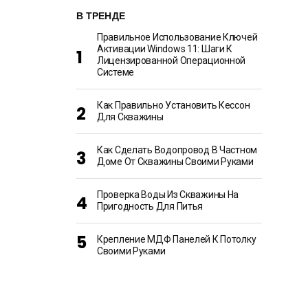
В ТРЕНДЕ
Правильное Использование Ключей
Активации Windows 11: Шаги К
Лицензированной Операционной
Системе
Как Правильно Установить Кессон
Для Скважины
Как Сделать Водопровод В Частном
Доме От Скважины Своими Руками
Проверка Воды Из Скважины На
Пригодность Для Питья
Крепление МДФ Панелей К Потолку
Своими Руками