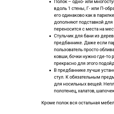
Полок – одно- или многост
вдоль 1 стены, Г- или П-об
его одинаково как в парилке
дополняют подставкой для н
переносится с места на мес
Стульчик для бани из дерев
предбаннике. Даже если па
пользователь просто облива
ковши, бочки нужно где-то 
прекрасно для этого подойд
В предбаннике лучше устано
стул. К обязательным пред
для носильных вещей. Непло
полотенец, халатов, шапоче
Кроме полок вся остальная мебел