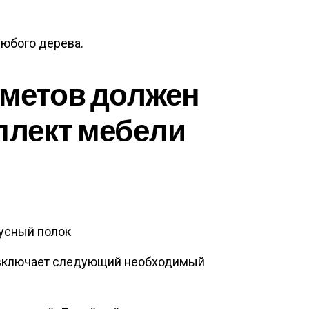
любого дерева.
дметов должен
плект мебели
усный полок
 включает следующий необходимый