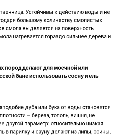
ственница. Устойчивы к действию воды и не
агодаря большому количеству смолистых
ре смола выделяется на поверхность
 смола нагревается гораздо сильнее дерева и
ых пород делают для моечной или
сской бане использовать сосну и ель
подобие дуба или бука от воды становятся
плотности – береза, тополь, вишня, не
ее другой параметр: относительно низкая
ь в парилку и сауну делают из липы, осины,