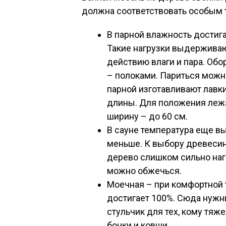
должна соответствовать особым 
В парной влажность достига
Такие нагрузки выдерживаю
действию влаги и пара. Об
– полоками. Париться можн
парной изготавливают лавк
длины. Для положения лежа 
ширину – до 60 см.
В сауне температура еще вы
меньше. К выбору древесин
дерево слишком сильно нагр
можно обжечься.
Моечная – при комфортной 
достигает 100%. Сюда нужн
стульчик для тех, кому тяж
бочки и ковши.