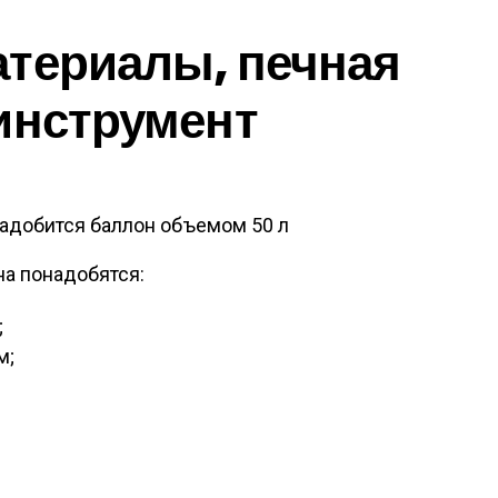
атериалы, печная
инструмент
надобится баллон объемом 50 л
на понадобятся:
;
м;