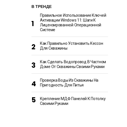
В ТРЕНДЕ
Правильное Использование Ключей
Активации Windows 11: Шаги К
Лицензированной Операционной
Системе
Как Правильно Установить Кессон
Для Скважины
Как Сделать Водопровод В Частном
Доме От Скважины Своими Руками
Проверка Воды Из Скважины На
Пригодность Для Питья
Крепление МДФ Панелей К Потолку
Своими Руками