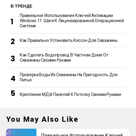
В ТРЕНДЕ
Правильное Использование Ключей Активации
Windows 11: Шаги К Лицензированной Операционной
Системе
Как Правильно Установить Кессон Для Скважины
Как Сделать Водопровод В Частном Доме От
Скважины Своими Руками
Проверка Воды Из Скважины На Пригодность Для
Питья
Крепление МДФ Панелей К Потолку Своими Руками
You May Also Like
Правильное Использование Ключей