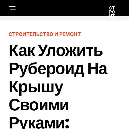
СТ
РО
ИТ
ЕЛ
ЬС
ТВ
О
СТРОИТЕЛЬСТВО И РЕМОНТ
И
РЕ
Как Уложить
М
ОН
Т
Рубероид На
Н
А
Крышу
У
К
А
И
Т
Своими
Е
Х
Н
О
Руками:
Л
О
Г
И