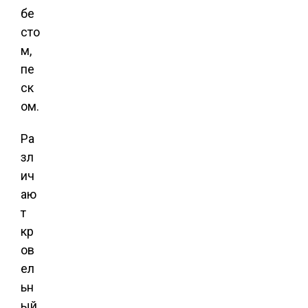
бе
сто
м,
пе
ск
ом.
Ра
зл
ич
аю
т
кр
ов
ел
ьн
ый