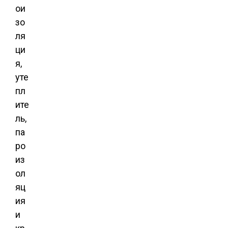
ои
зо
ля
ци
я,
уте
пл
ите
ль,
па
ро
из
ол
яц
ия
и