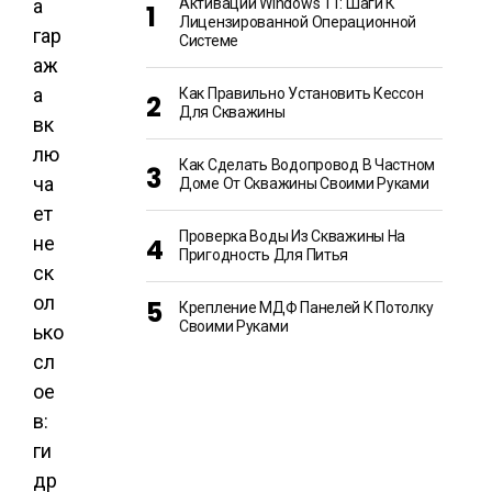
а
Активации Windows 11: Шаги К
Лицензированной Операционной
гар
Системе
аж
а
Как Правильно Установить Кессон
Для Скважины
вк
лю
Как Сделать Водопровод В Частном
ча
Доме От Скважины Своими Руками
ет
Проверка Воды Из Скважины На
не
Пригодность Для Питья
ск
ол
Крепление МДФ Панелей К Потолку
Своими Руками
ько
сл
ое
в:
ги
др