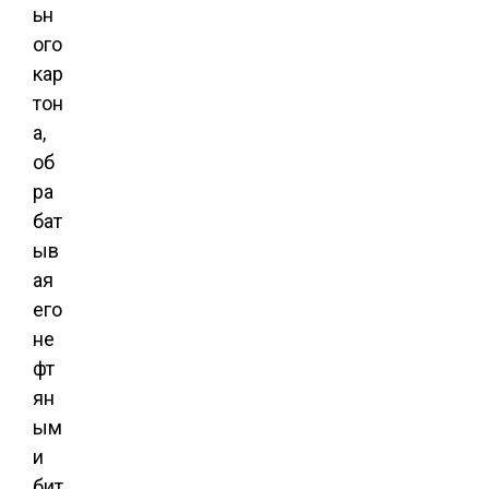
ьн
ого
кар
тон
а,
об
ра
бат
ыв
ая
его
не
фт
ян
ым
и
бит