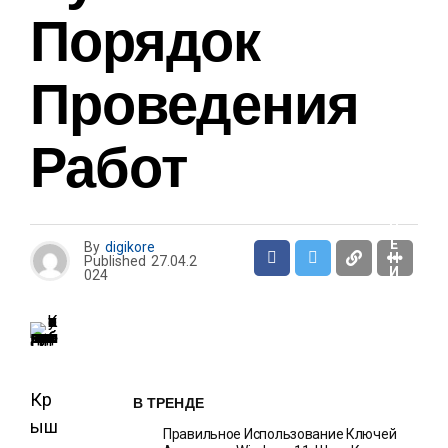
И
Порядок
О
Проведения
Т
Д
Ы
Х
И
Работ
Р
А
З
В
Л
Е
Ч
Е
By
digikore
Н
Published
27.04.2
И
024
Я
Кр
В ТРЕНДЕ
ыш
Правильное Использование Ключей