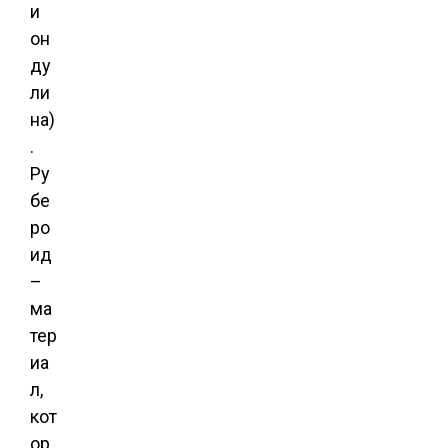
и
он
ду
ли
на)
.
Ру
бе
ро
ид
–
ма
тер
иа
л,
кот
ор