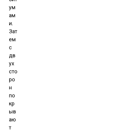
ум
ам
и.
Зат
ем
с
дв
ух
сто
ро
н
по
кр
ыв
аю
т