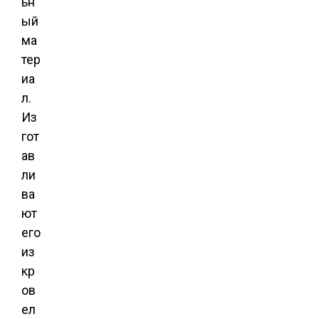
ьн
ый
ма
тер
иа
л.
Из
гот
ав
ли
ва
ют
его
из
кр
ов
ел