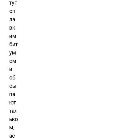
туг
оп
ла
вк
им
бит
ум
ом
и
об
сы
па
ют
тал
ько
м,
ас