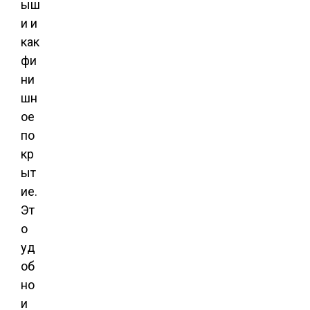
ыш
и и
как
фи
ни
шн
ое
по
кр
ыт
ие.
Эт
о
уд
об
но
и