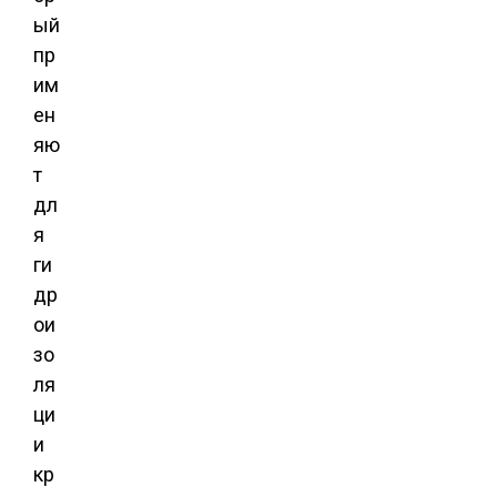
ый
пр
им
ен
яю
т
дл
я
ги
др
ои
зо
ля
ци
и
кр