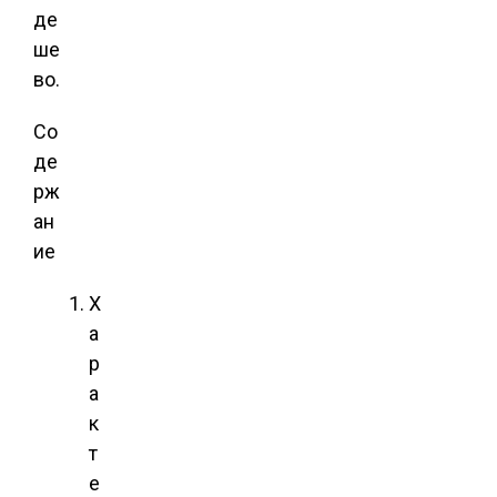
де
ше
во.
Со
де
рж
ан
ие
Х
а
р
а
к
т
е