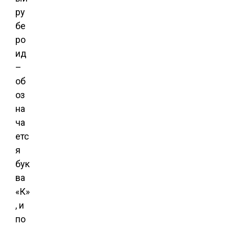
ру
бе
ро
ид
–
об
оз
на
ча
етс
я
бук
ва
«К»
, и
по