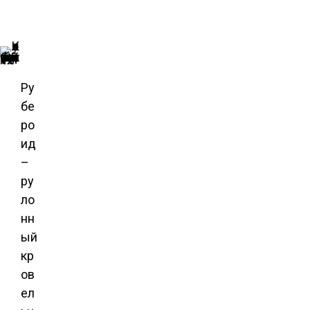
Для крыши выбирают рубероид марки К (кровельный)
Ру
бе
ро
ид
–
ру
ло
нн
ый
кр
ов
ел