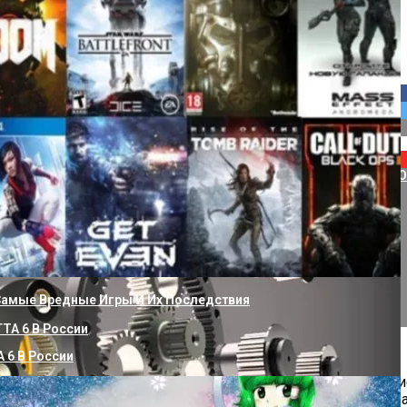
вод В Частном Доме От Скважины Своими Руками
ание Ключей Активации Windows 11: Шаги К Лицензированной 
 Самые Вредные Игры И Их Последствия
 6 В России
 частных домов. Подъем жидкости с глубины и наполнение
еталей. Для организации безопасного режима работы уста