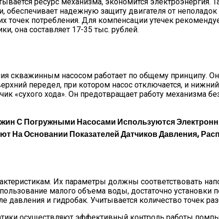
ывается ресурс механизма, экономится электроэнергия. 
, обеспечивает надежную защиту двигателя от неполадок в
очек потребления. Для компенсации утечек рекомендуется
и, она составляет 17-35 тыс. рублей.
ия скважинным насосом работает по общему принципу. Он
 верхний передел, при котором насос отключается, и нижни
чик «сухого хода». Он предотвращает работу механизма бе
ажин С Погружными Насосами Используются Электронн
ют На Основании Показателей Датчиков Давления, Рас
ктеристикам. Их параметры должны соответствовать нап
использование малого объема воды, достаточно установки
 давления и гидробак. Учитывается количество точек раз
оматики осуществляют эффективный контроль работы помп