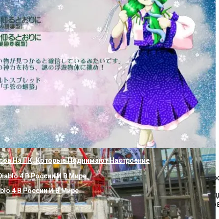
вести В Воде Из Скважины
вр: Планетарные Редукторы – Выбор И Мастерство Применени
атики
жины
сов На ПК, Которые Поднимают Настроение
и выключения насоса, защищает от перегрева и гидроудар
blo 4 В России И В Мире
осами служат для контроля их работы и защиты от неста
ры давления, выставленные потребителем. При возникнов
щает поломку дорогостоящего агрегата.
сную Станцию К Скважине Своими Руками