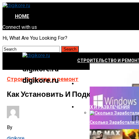
HOME
Connect with us
Hi, What Are You Looking For?
СТРОИТЕЛЬСТВО И РЕМОН
digikore.ru
Строительство и ремонт
digikore.ru
НАУКА И ТЕХНОЛОГИИ
Как Установить И Подключить Авто
ОТДЫХ И РАЗВЛЕЧЕНИЯ
Сколько Заработали Н
By
digikore