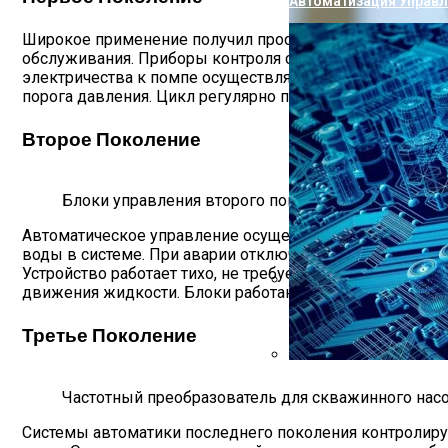
Автоматизация Управ
Широкое применение получил простейший тип автоматик
обслуживания. Приборы контроля совместимы с погруж
электричества к помпе осуществляется через реле дав
порога давления. Цикл регулярно повторяется. Гидроа
Второе Поколение
Блоки управления второго поколения
Автоматическое управление осуществляется блоком с н
воды в системе. При аварии отключает насос, выполняе
Устройство работает тихо, не требует обслуживания. П
движения жидкости. Блоки работают без гидроаккуму
Проверка Воды Из Скв
Третье Поколение
Использование Элект
Частотный преобразователь для скважинного нас
Системы автоматики последнего поколения контролирую