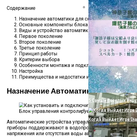
Содержание
Как Избавиться От Из
Назначение автоматики для скважины
Основные компоненты блока управления:
Виды и устройство автоматики
Первое поколение
Технологический Шеде
Второе поколение
Третье поколение
Принцип работы
Критерии выбора
Особенности монтажа и подключения
Настройка
Преимущества и недостатки использования автом
Назначение Автоматики Для Сква
5 Самых Веселых Виру
Блок управления контролирует циклы включения 
Когда Выйдет Игра Dia
Автоматические устройства управления погружными нас
приборы поддерживают в водопроводной сети парамет
напряжения или отсутствия воды автоматика предотвра
Как Подключить Насо