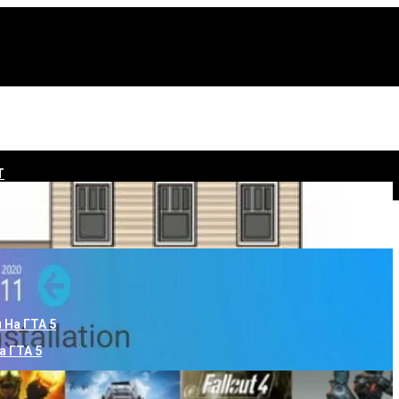
Т
матику На Скважину
а ГТА 5