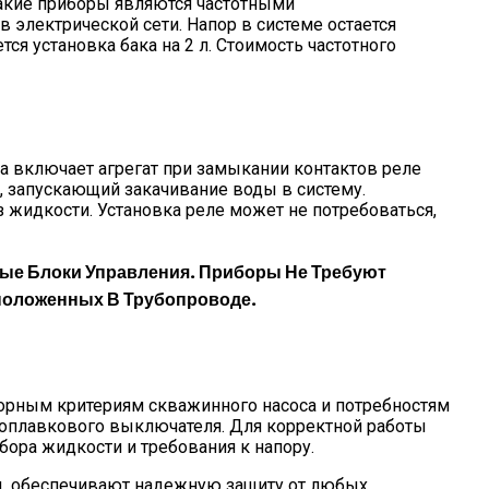
Такие приборы являются частотными
 электрической сети. Напор в системе остается
 установка бака на 2 л. Стоимость частотного
а включает агрегат при замыкании контактов реле
й, запускающий закачивание воды в систему.
з жидкости. Установка реле может не потребоваться,
ые Блоки Управления. Приборы Не Требуют
положенных В Трубопроводе.
орным критериям скважинного насоса и потребностям
 поплавкового выключателя. Для корректной работы
бора жидкости и требования к напору.
ы, обеспечивают надежную защиту от любых