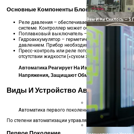
Основные Компоненты Блока Управления:
Вам И Не Снилось — 5 
Реле давления – обеспечивает включение и выкл
системе. Контроллер может оборудоваться маноме
Поплавковый выключатель – устанавливается на н
Гидроаккумулятор – герметичная металлическая ем
давлением. Прибор необходим для поддержания с
Пресс-контроль или реле потока – устройство име
отсутствии жидкости («сухом ходе»). Используется
Автоматика Реагирует На Изменение Физически
Напряжения, Защищают Обмотки Двигателя От 
Виды И Устройство Автоматики
Автоматика первого поколения
Почему Вода Из Сква
По степени автоматизации управляющие блоки делят на
Первое Поколение