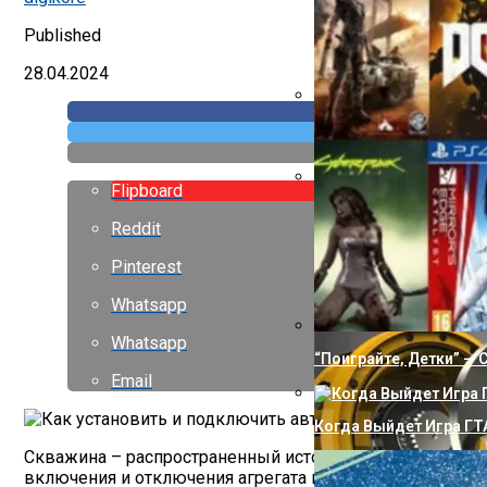
Published
28.04.2024
Как Сделать Водопро
Flipboard
Правильное Использов
Reddit
Pinterest
Whatsapp
Whatsapp
“Поиграйте, Детки” —
Email
Когда Выйдет Игра ГТА
Скважина – распространенный источник водоснабжения
включения и отключения агрегата приводят к износу д