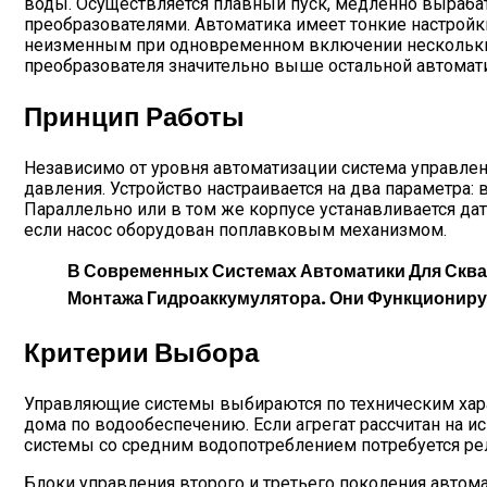
воды. Осуществляется плавный пуск, медленно вырабат
преобразователями. Автоматика имеет тонкие настройки
неизменным при одновременном включении нескольких т
преобразователя значительно выше остальной автоматик
Принцип Работы
Независимо от уровня автоматизации система управлен
давления. Устройство настраивается на два параметра:
Параллельно или в том же корпусе устанавливается дат
если насос оборудован поплавковым механизмом.
В Современных Системах Автоматики Для Скв
Монтажа Гидроаккумулятора. Они Функциониру
Критерии Выбора
Управляющие системы выбираются по техническим хара
дома по водообеспечению. Если агрегат рассчитан на 
системы со средним водопотреблением потребуется реле
Блоки управления второго и третьего поколения авт