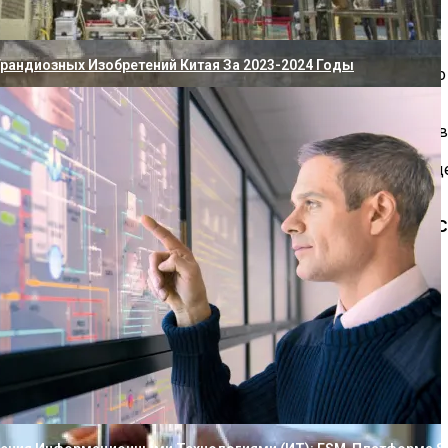
Грандиозных Изобретений Китая За 2023-2024 Годы
ючение насоса в соответствии с настройкой минимального
тром и датчиком «сухого хода».
асос, применяется для контроля уровня жидкости.
кость с эластичной мембраной внутри, в которую закачива
табильного напора.
ет обратный клапан, служит для включения насоса при пад
 в системе без гидроаккумулятора.
х Показателей Жидкости: Давление, Скорость Потока.
Перегрева.
жины Желтеет После Нескольких Часов
 три поколения.