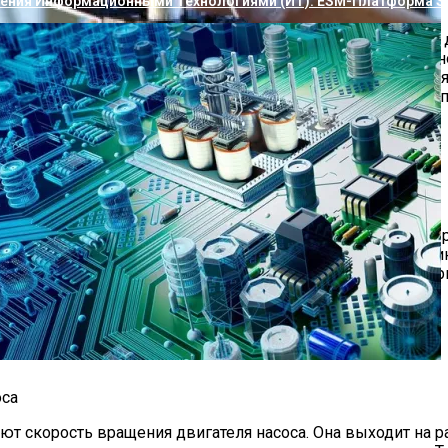
ления Информационными Технологиями (ИТ): ESM-Платформа S
и для скважинного насоса с гидроаккумулятором и реле д
ными и поверхностными агрегатами. Размер накопительног
ления. При падении напора в системе контакты замыкаются
ккумулятор сокращает количество включений агрегата, ком
абором датчиков. Его основой является пресс-контроль. П
т автоматический перезапуск. Электронный регулятор при
рибор устанавливается до первой точки водоразбора. На к
лирующих баков.
ажины На Пригодность Для Питья
ронных Плат В Промышленном Оборудовании
оса
т скорость вращения двигателя насоса. Она выходит на 