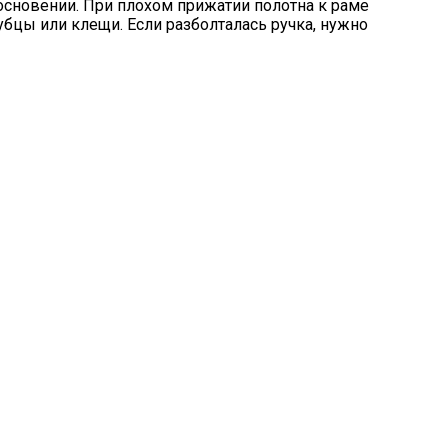
основении. При плохом прижатии полотна к раме
убцы или клещи. Если разболталась ручка, нужно