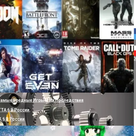
вод В Частном Доме От Скважины Своими Руками
ание Ключей Активации Windows 11: Шаги К Лицензированной 
 Самые Вредные Игры И Их Последствия
 6 В России