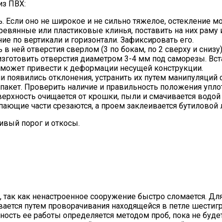
из ПВХ:
ль. Если оно не широкое и не сильно тяжелое, остекление 
вянные или пластиковые клинья, поставить на них раму и 
е по вертикали и горизонтали. Зафиксировать его.
в ней отверстия сверлом (3 по бокам, по 2 сверху и снизу)
изготовить отверстия диаметром 3-4 мм под саморезы. Вста
о может привести к деформации несущей конструкции.
и появились отклонения, устранить их путем манипуляций 
лопакет. Проверить наличие и правильность положения упл
рхность очищается от крошки, пыли и смачивается водой и
пающие части срезаются, а проем заклеивается бутиловой 
сивый порог и откосы.
 так как ненастроенное сооружение быстро сломается. Дл
вается путем проворачивания находящейся в петле шестигр
ность ее работы определяется методом проб, пока не буде