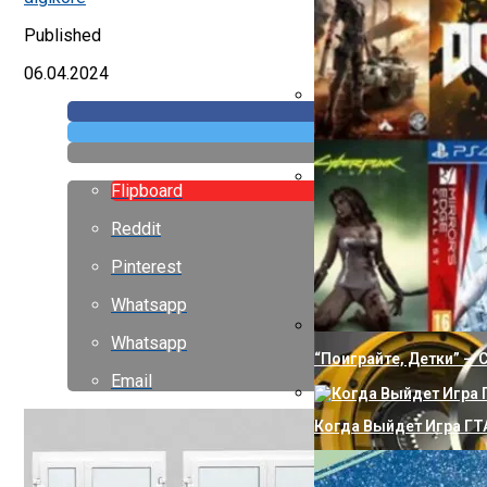
Published
06.04.2024
Как Сделать Водопро
Flipboard
Правильное Использов
Reddit
Pinterest
Whatsapp
Whatsapp
“Поиграйте, Детки” —
Email
Когда Выйдет Игра ГТА