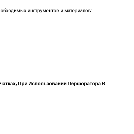
еобходимых инструментов и материалов:
рчатках, При Использовании Перфоратора В