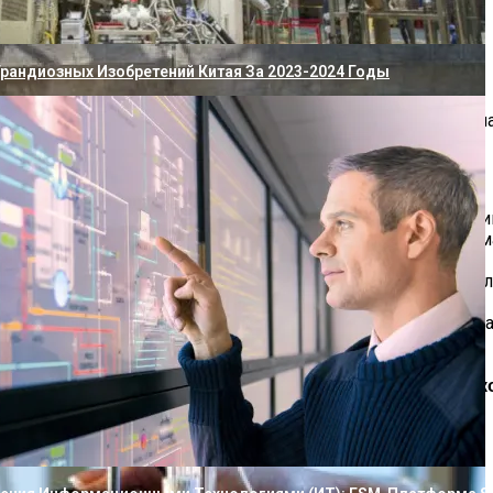
стиковых Дверей
Грандиозных Изобретений Китая За 2023-2024 Годы
няет форму даже при усадке дома
ери состоят из жесткого стального каркаса, полимерных н
ы, независимо от интенсивности и условий эксплуатации.
ению благодаря особенностям применяемых в изготовлении
чную и аккуратную конфигурацию, фактура может быть ма
.
ции распашного и раздвижного типа, с функциями вертика
 сетки.
0 лет при минимальном объеме обслуживания. Усадка уст
яционные Качества Конструкции. Установка Пластик
жины Желтеет После Нескольких Часов