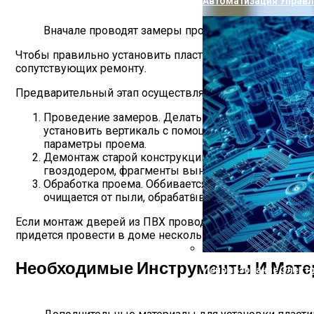
Автоматизация Управ
Вначале проводят замеры проема, чтобы правиль
Чтобы правильно установить пластиковую входную двер
сопутствующих ремонту.
Предварительный этап осуществляется в такой последо
Проведение замеров. Делать это нужно со стороны
установить вертикаль с помощью отвеса и отталки
параметры проема.
Демонтаж старой конструкции. Сначала снимается 
гвоздодером, фрагменты вынимаются из пазов. П
Обработка проема. Оббивается штукатурка, выни
очищается от пыли, обрабатывается антисептиком 
Проверка Воды Из Скв
Если монтаж дверей из ПВХ проводится в холодное врем
придется провести в доме несколько холодных ночей.
Необходимые Инструменты И Мат
Использование Элект