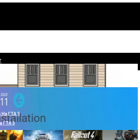
Т
ь Своими Руками
а ГТА 5