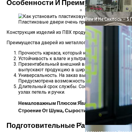
Особенности И Преимущества Пла
Вам И Не Снилось — 5 
Пластиковые двери очень прочные, каркас не ме
Конструкция изделий из ПВХ продумана до мелочей. Дв
Преимущества дверей из металлопластика:
Прочность каркаса, который не меняет своей форм
Устойчивость к влаге и ультрафиолетовому излуч
Презентабельный внешний вид. Изделия имеют то
выпускают продукцию в широкой цветовой гамме
Универсальность. На заказ выпускаются конструк
Предусмотрена возможность установки москитной
Длительный срок службы. Составляет не менее 5
узлах петель и ручки.
Немаловажным Плюсом Является Отличные Изол
Строение От Шума, Сырости, Жары И Холода.
Почему Вода Из Сква
Подготовительные Работы