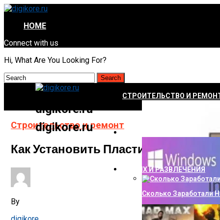
HOME
Connect with us
Hi, What Are You Looking For?
СТРОИТЕЛЬСТВО И РЕМОН
digikore.ru
Строительство и ремонт
digikore.ru
НАУКА И ТЕХНОЛОГИИ
Как Установить Пластиковую Двер
ОТДЫХ И РАЗВЛЕЧЕНИЯ
Сколько Заработали Н
By
digikore