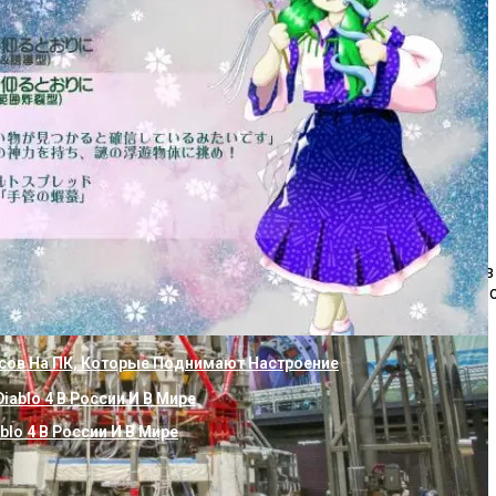
вести В Воде Из Скважины
вр: Планетарные Редукторы – Выбор И Мастерство Применени
тирах, домах, дачах, беседках и верандах. Оформляя заказ
оимости. Выполнить эту процедуру можно самостоятельно, 
сов На ПК, Которые Поднимают Настроение
й
blo 4 В России И В Мире
сную Станцию К Скважине Своими Руками