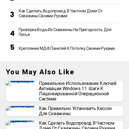
Как Сделать Водопровод В Частном Доме От
Скважины Своими Руками
Проверка Воды Из Скважины На Пригодность Для
Питья
Крепление МДФ Панелей К Потолку Своими Руками
You May Also Like
Правильное Использование Ключей
Активации Windows 11: Шаги К
Лицензированной Операционной
Системе
Как Правильно Установить Кессон
Для Скважины
Как Сделать Водопровод В Частном
Доме От Скважины Своими Руками