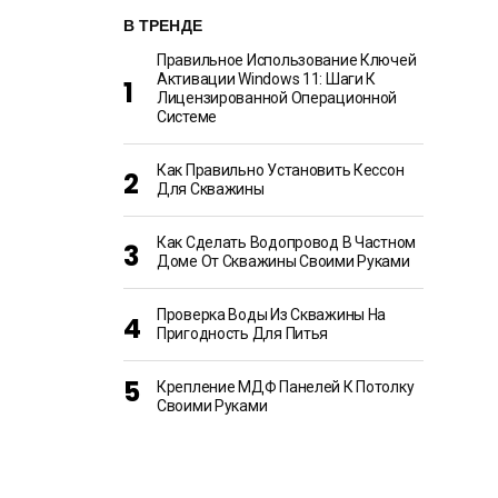
В ТРЕНДЕ
Правильное Использование Ключей
Активации Windows 11: Шаги К
Лицензированной Операционной
Системе
Как Правильно Установить Кессон
Для Скважины
Как Сделать Водопровод В Частном
Доме От Скважины Своими Руками
Проверка Воды Из Скважины На
Пригодность Для Питья
Крепление МДФ Панелей К Потолку
Своими Руками