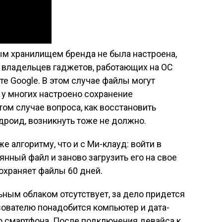
ым хранилищем бренда не была настроена,
 владельцев гаджетов, работающих на ОС
нте Google. В этом случае файлы могут
 у многих настроено сохранение
том случае вопроса, как восстановить
роид, возникнуть тоже не должно.
е алгоритму, что и с Ми-клауд: войти в
янный файл и заново загрузить его на свое
сохраняет файлы 60 дней.
ьным облаком отсутствует, за дело придется
зователю понадобится компьютер и дата-
о смартфона. После подключения девайса к