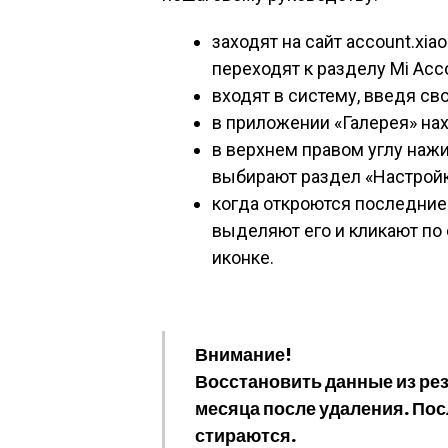
заходят на сайт account.xia
переходят к разделу Mi Acc
входят в систему, введя сво
в приложении «Галерея» на
в верхнем правом углу наж
выбирают раздел «Настройки
когда откроются последни
выделяют его и кликают по
иконке.
Внимание!
Восстановить данные из рез
месяца после удаления. По
стираются.