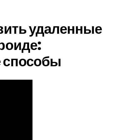
вить удаленные
роиде:
 способы