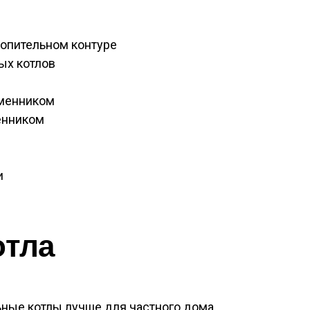
опительном контуре
ых котлов
бменником
енником
и
отла