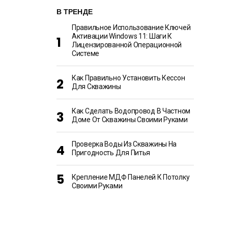
В ТРЕНДЕ
Правильное Использование Ключей
Активации Windows 11: Шаги К
Лицензированной Операционной
Системе
Как Правильно Установить Кессон
Для Скважины
Как Сделать Водопровод В Частном
Доме От Скважины Своими Руками
Проверка Воды Из Скважины На
Пригодность Для Питья
Крепление МДФ Панелей К Потолку
Своими Руками