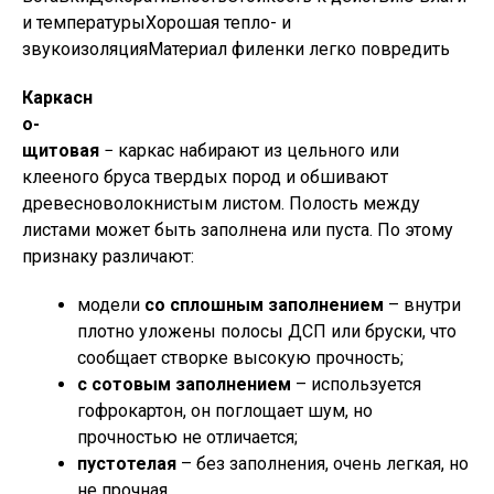
и температурыХорошая тепло- и
звукоизоляцияМатериал филенки легко повредить
Каркасн
о-
щитовая
− каркас набирают из цельного или
клееного бруса твердых пород и обшивают
древесноволокнистым листом. Полость между
листами может быть заполнена или пуста. По этому
признаку различают:
модели
со сплошным заполнением
– внутри
плотно уложены полосы ДСП или бруски, что
сообщает створке высокую прочность;
с сотовым заполнением
– используется
гофрокартон, он поглощает шум, но
прочностью не отличается;
пустотелая
– без заполнения, очень легкая, но
не прочная.